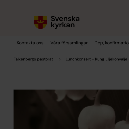
Till innehållet
Till undermeny
Kontakta oss
Våra församlingar
Dop, konfirmatio
Falkenbergs pastorat
Lunchkonsert - Kung Liljekonvalj