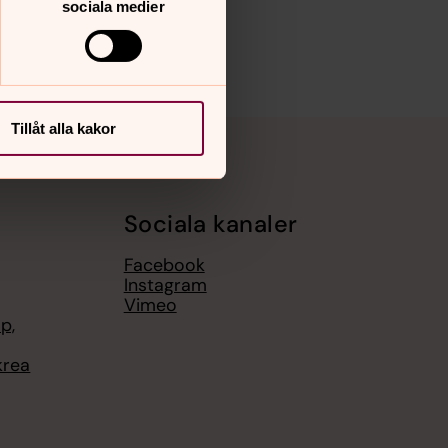
sociala medier
Tillåt alla kakor
Sociala kanaler
Facebook
Instagram
Vimeo
p,
krea