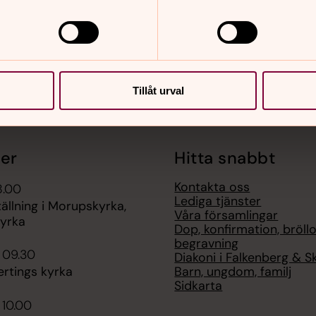
Tillåt urval
er
Hitta snabbt
Kontakta oss
8.00
Lediga tjänster
ällning i Morupskyrka,
Våra församlingar
yrka
Dop, konfirmation, bröllo
begravning
 09.30
Diakoni i Falkenberg & S
Barn, ungdom, familj
ertings kyrka
Sidkarta
 10.00