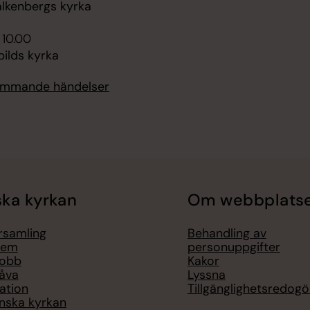
alkenbergs kyrka
 10.00
ilds kyrka
kommande händelser
ka kyrkan
Om webbplats
örsamling
Behandling av
lem
personuppgifter
jobb
Kakor
åva
Lyssna
ation
Tillgänglighetsredogö
nska kyrkan