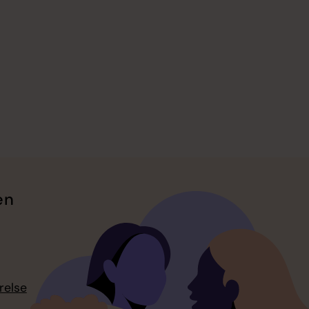
en
relse