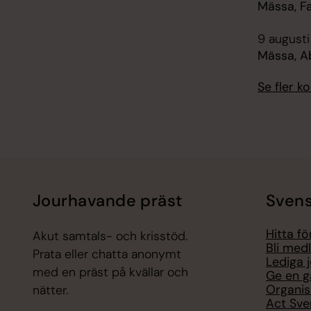
Mässa, F
9 augusti
Mässa, Ab
Se fler 
Jourhavande präst
Svens
Hitta f
Akut samtals- och krisstöd.
Bli med
Prata eller chatta anonymt
Lediga 
med en präst på kvällar och
Ge en g
Organis
nätter.
Act Sve