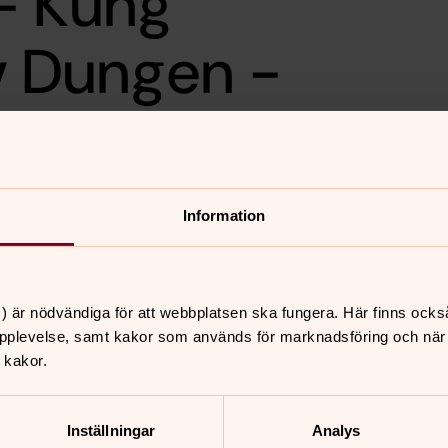
- Kung
av Dungen -
Euterpe
Information
ffsiga a capella-klanger, under
) är nödvändiga för att webbplatsen ska fungera. Här finns ocks
pplevelse, samt kakor som används för marknadsföring och när vi
 kakor.
nnehåll?
Inställningar
Analys