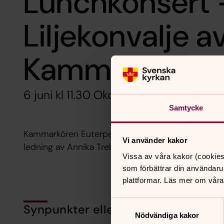
Lunchkonsert 
Liljekonvalje 
Kammarkören 
6 juni kl 11.30 Okome kyrka
Samtycke
Kammarkören Euterpe välkomnar sommaren med pro
Vi använder kakor
ledning av Annika Treborg. Fritt inträde.
Vissa av våra kakor (cookies
som förbättrar din användaru
plattformar. Läs mer om våra
Samtyckesval
Synpunkter eller frågor på sidans i
Nödvändiga kakor