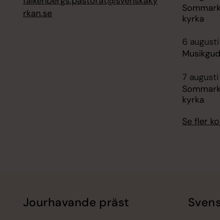
falkenbergs.pastorat@svenskaky
Sommarky
rkan.se
kyrka
6 augusti
Musikguds
7 augusti
Sommarky
kyrka
Se fler 
Jourhavande präst
Svens