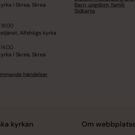
Barn, ungdom, familj
rka i Skrea, Skrea
Sidkarta
 18.00
tjänst, Alfshögs kyrka
 14.00
rka i Skrea, Skrea
kommande händelser
ka kyrkan
Om webbplats