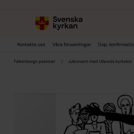
Till innehållet
Till undermeny
Kontakta oss
Våra församlingar
Dop, konfirmatio
Falkenbergs pastorat
Julkonsert med Ullareds kyrkokör