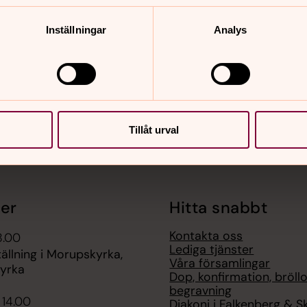
nnehåll?
Inställningar
Analys
Tillåt urval
er
Hitta snabbt
Kontakta oss
8.00
Lediga tjänster
ällning i Morupskyrka,
Våra församlingar
yrka
Dop, konfirmation, bröllo
begravning
 14.00
Diakoni i Falkenberg & S