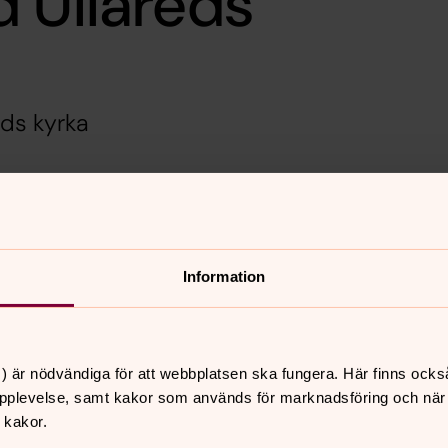
 Ullareds
eds kyrka
kyrka med vackra julsånger och
Information
) är nödvändiga för att webbplatsen ska fungera. Här finns ocks
pplevelse, samt kakor som används för marknadsföring och när vi
 kakor.