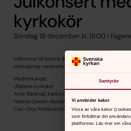
Julkonsert med
kyrkokör
Söndag 18 december kl. 18.00 i Fager
Välkomna till körens årliga julkonsert i Fagereds 
körledarnas medverkan på trumpet och violin!
Medverkande:
Samtycke
Ullareds kyrkokör
Arne Bäckvall, kantor/trumpet
Vi använder kakor
Helena Gisslén Rondin, kantor/violin
Carl-Olov Möllerström, präst
Vissa av våra kakor (cookies
som förbättrar din användaru
plattformar. Läs mer om våra