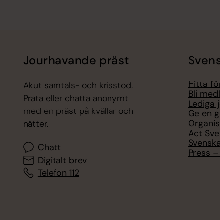
Jourhavande präst
Svens
Hitta f
Akut samtals- och krisstöd.
Bli med
Prata eller chatta anonymt
Lediga 
med en präst på kvällar och
Ge en g
Organis
nätter.
Act Sve
Svenska
Chatt
Press – 
Digitalt brev
Telefon 112