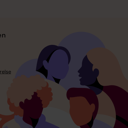
en
relse