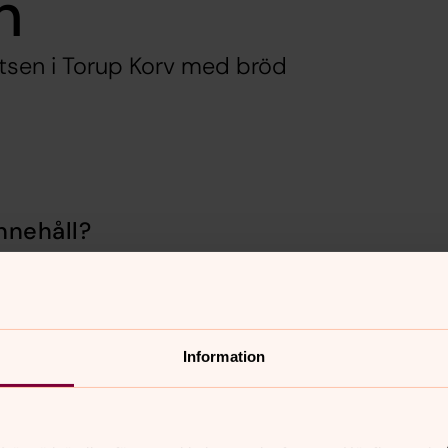
n
atsen i Torup Korv med bröd
nnehåll?
Information