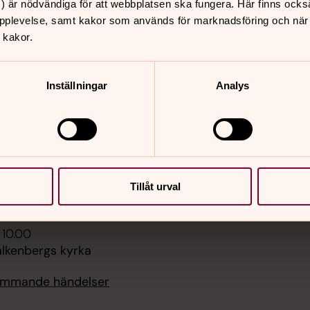
) är nödvändiga för att webbplatsen ska fungera. Här finns ocks
pplevelse, samt kakor som används för marknadsföring och när vi
er
Hitta snabbt
 kakor.
Kontakta oss
8.00
Lediga tjänster
ällning i Morupskyrka,
Våra församlingar
yrka
Inställningar
Analys
Dop, konfirmation, bröllo
begravning
 14.00
Diakoni i Falkenberg & S
Barn, ungdom, familj
rka i Skrea, Skrea
Sidkarta
 09.30
Tillåt urval
ertings kyrka
 10.00
alkenbergs kyrka
kommande händelser