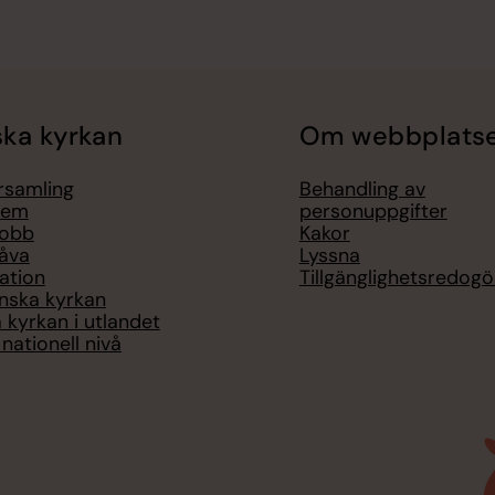
ka kyrkan
Om webbplats
örsamling
Behandling av
lem
personuppgifter
jobb
Kakor
åva
Lyssna
ation
Tillgänglighetsredogö
nska kyrkan
 kyrkan i utlandet
nationell nivå