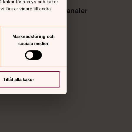
å kakor för analys och kakor
 länkar vidare till andra
Sociala kanaler
Facebook
Instagram
Vimeo
Marknadsföring och
p,
sociala medier
krea
Tillåt alla kakor