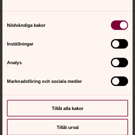
Tillbaka till toppen
Tillbaka till innehållet
Samtyckesval
Nödvändiga kakor
Kontakt
Inställningar
Kalender
Analys
Hitta snabbt
Marknadsföring och sociala medier
Sociala kanaler
Tillåt alla kakor
Tillåt urval