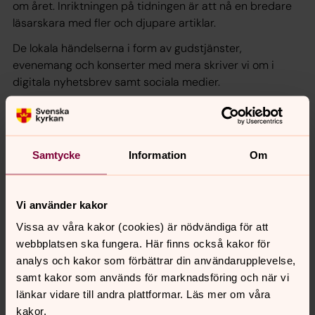
om året. Inriktningen på tidningen är att nå en bredare
läsarskara med fler och djupare artiklar.
De lokala händelserna i form av gudstjänster,
evenemang och konserter med mera skriver vi om i
digitala nyhetsbrev samt sociala medier.
Prenumerera på pastoratets
nyhetsbrev
Samtycke
Information
Om
Vi använder kakor
Synpunkter eller frågor på sidans
Vissa av våra kakor (cookies) är nödvändiga för att
innehåll?
webbplatsen ska fungera. Här finns också kakor för
falkenbergs.pastorat@svenskakyrkan.se
analys och kakor som förbättrar din användarupplevelse,
samt kakor som används för marknadsföring och när vi
Dela
länkar vidare till andra plattformar. Läs mer om våra
kakor.