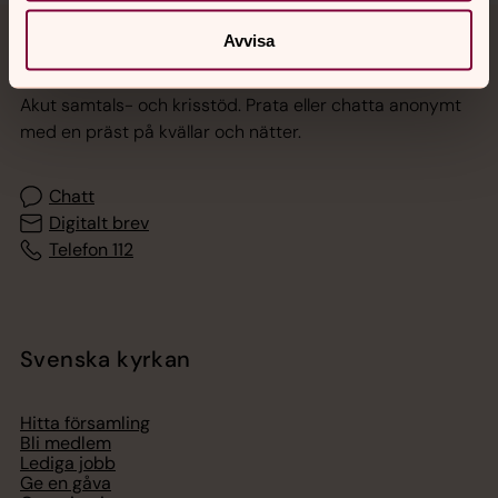
Avvisa
Jourhavande präst
Akut samtals- och krisstöd. Prata eller chatta anonymt
med en präst på kvällar och nätter.
Chatt
Digitalt brev
Telefon 112
Svenska kyrkan
Hitta församling
Bli medlem
Lediga jobb
Ge en gåva