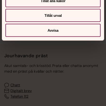
Hitta snabbt
Tillåt alla kakor
Tillåt urval
Sociala kanaler
Avvisa
Jourhavande präst
Akut samtals- och krisstöd. Prata eller chatta anonymt
med en präst på kvällar och nätter.
Chatt
Digitalt brev
Telefon 112