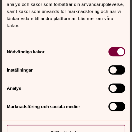
analys och kakor som förbättrar din användarupplevelse,
Senast ändrad 22 augusti 2025
samt kakor som används för marknadsföring och när vi
Synpunkter eller frågor på sidans
länkar vidare till andra plattformar. Läs mer om våra
innehåll?
kakor.
falkenbergs.pastorat@svenskakyrkan.se
Dela
Samtyckesval
Nödvändiga kakor
Tillbaka till toppen
Tillbaka till innehållet
Inställningar
Kontakt
Analys
Marknadsföring och sociala medier
Kalender