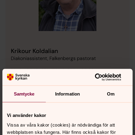
Krikour Koldalian
Diakoniassistent, Falkenbergs pastorat
Direkt:
0346-371 47
SMS:
0724-65 32 41
krikour.koldalian@svenskakyrkan.se
E-post:
Mer om Krikour Koldalian
Samtycke
Information
Om
Diakoniassistent i Falkenbergs församling
Vi använder kakor
Vissa av våra kakor (cookies) är nödvändiga för att
webbplatsen ska fungera. Här finns också kakor för