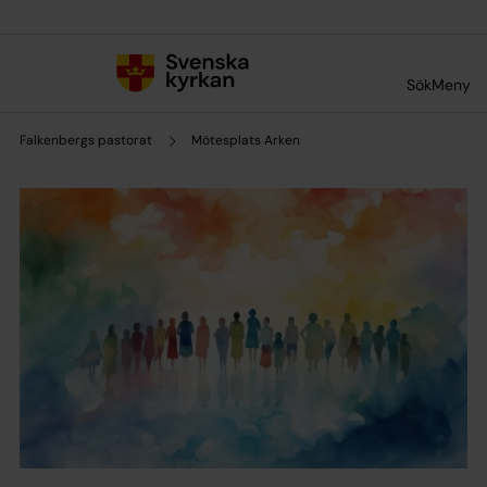
Till innehållet
Till undermeny
Sök
Meny
Falkenbergs pastorat
Mötesplats Arken