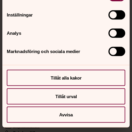
Hitta snabbt
Inställningar
Analys
Sociala kanaler
Marknadsföring och sociala medier
Tillåt alla kakor
Jourhavande präst
Akut samtals- och krisstöd. Prata eller chatta anonymt
Tillåt urval
med en präst på kvällar och nätter.
Avvisa
Chatt
Digitalt brev