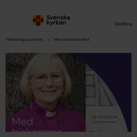
Till innehållet
Till undermeny
Sök
Meny
Falkenbergs pastorat
Med biskopens blick