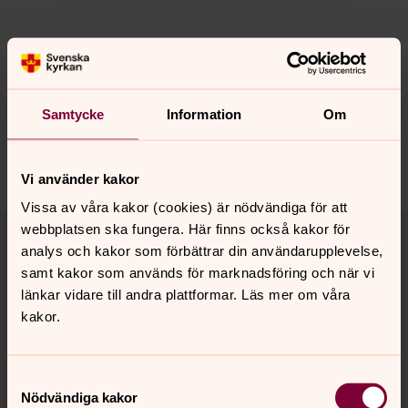
Senast ändrad 11 september 2025
Synpunkter eller frågor på sidans
innehåll?
Samtycke
Information
Om
falkenbergs.pastorat@svenskakyrkan.se
Dela
Vi använder kakor
Vissa av våra kakor (cookies) är nödvändiga för att
Tillbaka till toppen
Tillbaka till innehållet
webbplatsen ska fungera. Här finns också kakor för
analys och kakor som förbättrar din användarupplevelse,
samt kakor som används för marknadsföring och när vi
länkar vidare till andra plattformar. Läs mer om våra
Kontakt
kakor.
Kalender
Samtyckesval
Nödvändiga kakor