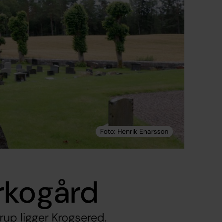
rkogård
rup ligger Krogsered.