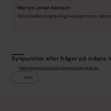
Mer om Johan Karlsson
Arbetsledare begravningsverksamheten, arbet
Synpunkter eller frågor på sidans i
falkenbergs.pastorat@svenskakyrkan.se
Dela
Tillbaka till toppen
Tillbaka till innehållet