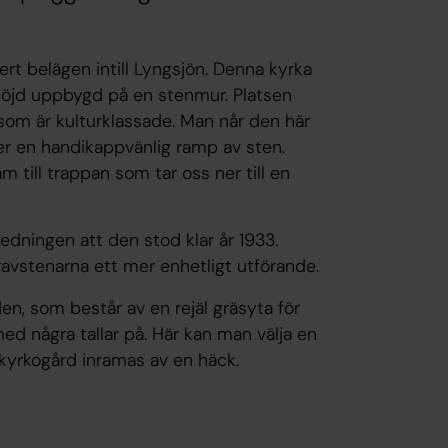
ert belägen intill Lyngsjön. Denna kyrka
höjd uppbygd på en stenmur. Platsen
som är kulturklassade. Man når den här
er en handikappvänlig ramp av sten.
 till trappan som tar oss ner till en
ledningen att den stod klar år 1933.
avstenarna ett mer enhetligt utförande.
n, som består av en rejäl gräsyta för
 med några tallar på. Här kan man välja en
 kyrkogård inramas av en häck.