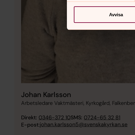
Avvisa
Johan Karlsson
Arbetsledare Vaktmästeri, Kyrkogård, Falkenbe
Direkt:
0346-372 10
SMS:
0724-65 32 81
johan.karlsson5@svenskakyrkan.se
E-post: