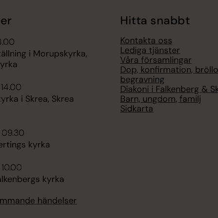
er
Hitta snabbt
Kontakta oss
8.00
Lediga tjänster
ällning i Morupskyrka,
Våra församlingar
yrka
Dop, konfirmation, bröllo
begravning
 14.00
Diakoni i Falkenberg & S
Barn, ungdom, familj
rka i Skrea, Skrea
Sidkarta
 09.30
ertings kyrka
 10.00
alkenbergs kyrka
kommande händelser