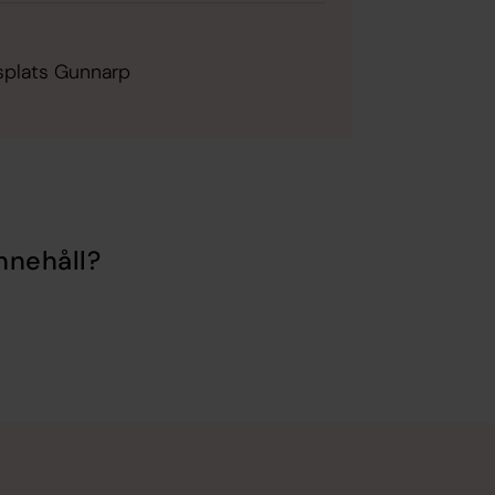
splats Gunnarp
nnehåll?