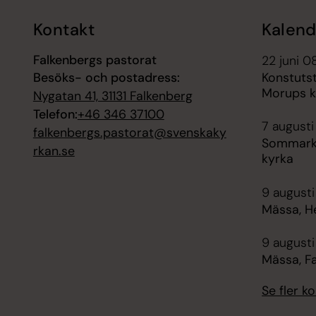
Kontakt
Kalend
Falkenbergs pastorat
22 juni 0
Besöks- och postadress:
Konstutst
Morups k
Nygatan 41, 31131 Falkenberg
Telefon:
+46 346 37100
7 augusti
falkenbergs.pastorat@svenskaky
Sommarky
rkan.se
kyrka
9 augusti
Mässa, H
9 augusti
Mässa, F
Se fler 