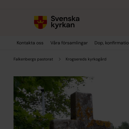
Till innehållet
Till undermeny
Kontakta oss
Våra församlingar
Dop, konfirmatio
Falkenbergs pastorat
Krogsereds kyrkogård