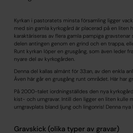
Kyrkan i pastoratets minsta församling ligger vack
med sin gamla kyrkogård är placerad på en liten 
karaktäriseras av flera gamla pampiga gravstenar 
delen antingen genom en grind och en trappa, ell
Runt kyrkan löper en grusgång, som även leder fram
nyare del av kyrkogården.
Denna del kallas almänt för 33:an, av den enkla an
Även här går en grusgång runt området. Här har gr
På 2000-talet iordningställdes den nya kyrkogårde
kist- och urngravar. Intill den ligger en liten kulle
urngravplats bland ljung och lingonris! Denna nya
Gravskick (olika typer av gravar)