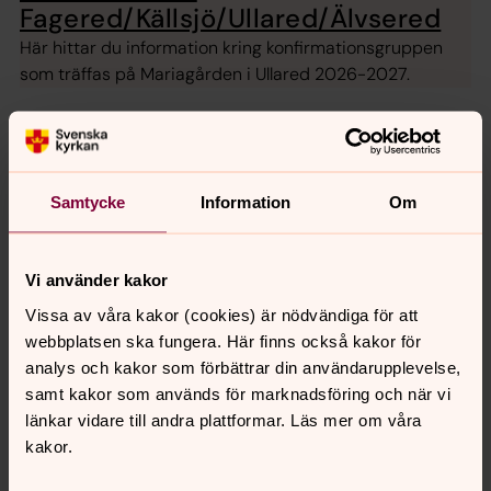
Fagered/Källsjö/Ullared/Älvsered
Här hittar du information kring konfirmationsgruppen
som träffas på Mariagården i Ullared 2026-2027.
Här är våra konfirmationsgrupper
Konfa-grupperna väntas vara färdiga i början av maj.
Watch out!
Samtycke
Information
Om
Falkenberg & Skrea
Morup, Stafsinge, Vinberg-Ljungby
Vi använder kakor
Torup
Vissa av våra kakor (cookies) är nödvändiga för att
Vessige & Okome
webbplatsen ska fungera. Här finns också kakor för
analys och kakor som förbättrar din användarupplevelse,
Susedalen
samt kakor som används för marknadsföring och när vi
Gunnarp/Ätran
länkar vidare till andra plattformar. Läs mer om våra
Fagered/Källsjö/Ullared/Älvsered
kakor.