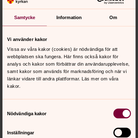
Samtycke
Information
Om
Victoria Fridell
Präst, Falkenbergs pastorat
Vi använder kakor
Direkt:
0346-372 14
SMS:
0724-65 32 71
Vissa av våra kakor (cookies) är nödvändiga för att
victoria.fridell@svenskakyrkan.se
E-post:
webbplatsen ska fungera. Här finns också kakor för
analys och kakor som förbättrar din användarupplevelse,
Mer om Victoria Fridell
samt kakor som används för marknadsföring och när vi
Präst i Gunnarps församling
länkar vidare till andra plattformar. Läs mer om våra
kakor.
Samtyckesval
Nödvändiga kakor
Senast ändrad 6 maj 2026
Synpunkter eller frågor på sidans
innehåll?
Inställningar