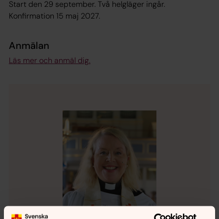
Start den 29 september. Två helgläger ingår.
Konfirmation 15 maj 2027.
Anmälan
Läs mer och anmäl dig.