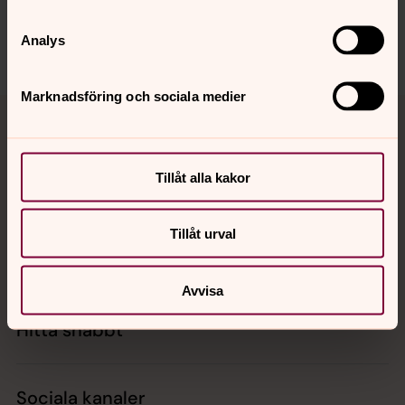
falkenbergs.pastorat@svenskakyrkan.se
Analys
Dela
Marknadsföring och sociala medier
Tillbaka till toppen
Tillbaka till innehållet
Tillåt alla kakor
Kontakt
Tillåt urval
Kalender
Avvisa
Hitta snabbt
Sociala kanaler