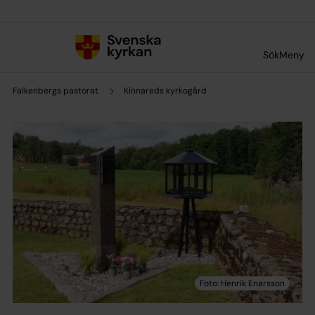
Till innehållet
Till undermeny
Sök
Meny
Falkenbergs pastorat
Kinnareds kyrkogård