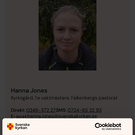
Hanna Jones
Kyrkogård, 1:e vaktmästare, Falkenbergs pastorat
Direkt:
0346-372 27
SMS:
0724-65 32 93
hanna.jones@svenskakyrkan.se
E-post:
Mer om Hanna Jones