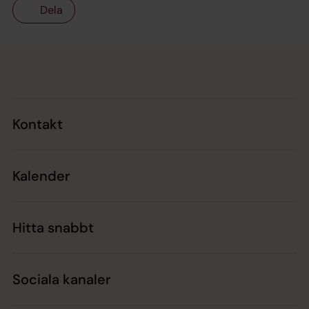
Dela
Tillbaka till toppen
Tillbaka till innehållet
Kontakt
Kalender
Hitta snabbt
Sociala kanaler