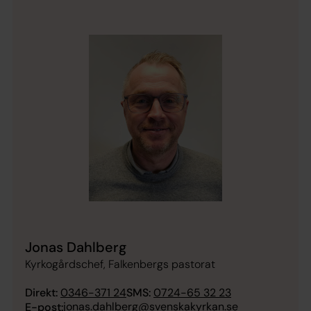
Jonas Dahlberg
Kyrkogårdschef, Falkenbergs pastorat
Direkt:
0346-371 24
SMS:
0724-65 32 23
jonas.dahlberg@svenskakyrkan.se
E-post: