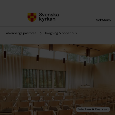
Till innehållet
Till undermeny
Sök
Meny
Falkenbergs pastorat
Invigning & öppet hus