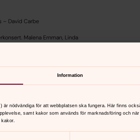
s – David Carbe
rkonsert. Malena Ernman, Linda
 och entertainers, bjuder publiken på
lassiker. Vi vågar utlova mycket skratt,
Information
gt, från "Koppången" och "Ave Maria" till
) är nödvändiga för att webbplatsen ska fungera. Här finns ocks
pplevelse, samt kakor som används för marknadsföring och när vi
 kakor.
nnehåll?