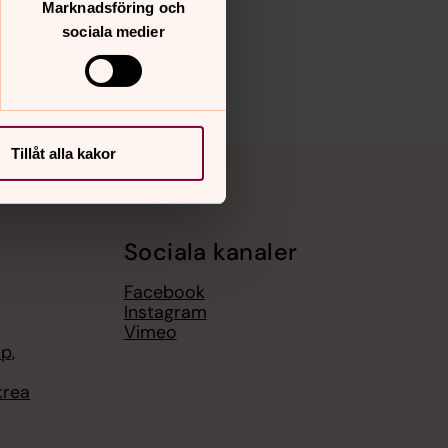
Marknadsföring och
sociala medier
Tillåt alla kakor
Sociala kanaler
Facebook
Instagram
Vimeo
p,
krea