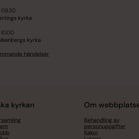
 09.30
ertings kyrka
 10.00
alkenbergs kyrka
kommande händelser
ka kyrkan
Om webbplats
örsamling
Behandling av
lem
personuppgifter
jobb
Kakor
åva
Lyssna