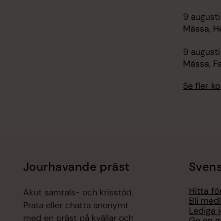
9 augusti
Mässa, H
9 augusti
Mässa, F
Se fler 
Jourhavande präst
Svens
Hitta f
Akut samtals- och krisstöd.
Bli med
Prata eller chatta anonymt
Lediga 
med en präst på kvällar och
Ge en g