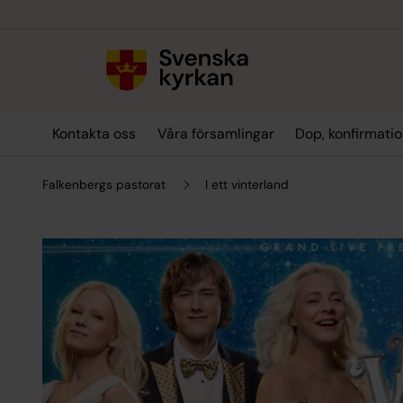
Till innehållet
Till undermeny
Kontakta oss
Våra församlingar
Dop, konfirmatio
Falkenbergs pastorat
I ett vinterland