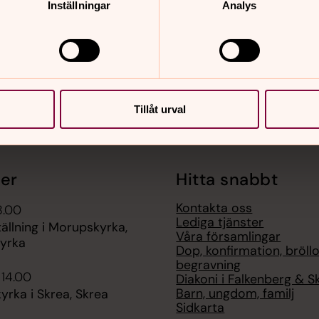
Inställningar
Analys
Tillåt urval
er
Hitta snabbt
Kontakta oss
8.00
Lediga tjänster
ällning i Morupskyrka,
Våra församlingar
yrka
Dop, konfirmation, bröllo
begravning
 14.00
Diakoni i Falkenberg & S
Barn, ungdom, familj
rka i Skrea, Skrea
Sidkarta