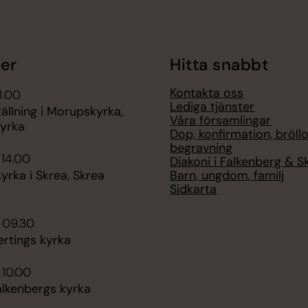
er
Hitta snabbt
Kontakta oss
8.00
Lediga tjänster
ällning i Morupskyrka,
Våra församlingar
yrka
Dop, konfirmation, bröllo
begravning
 14.00
Diakoni i Falkenberg & S
Barn, ungdom, familj
rka i Skrea, Skrea
Sidkarta
 09.30
ertings kyrka
 10.00
alkenbergs kyrka