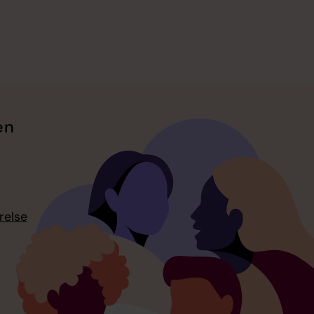
en
relse