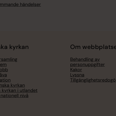
kommande händelser
ka kyrkan
Om webbplats
örsamling
Behandling av
lem
personuppgifter
jobb
Kakor
åva
Lyssna
ation
Tillgänglighetsredogö
nska kyrkan
 kyrkan i utlandet
nationell nivå