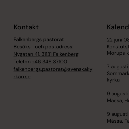
Kontakt
Kalend
Falkenbergs pastorat
22 juni 0
Besöks- och postadress:
Konstutst
Morups k
Nygatan 41, 31131 Falkenberg
Telefon:
+46 346 37100
7 augusti
falkenbergs.pastorat@svenskaky
Sommarky
rkan.se
kyrka
9 augusti
Mässa, H
9 augusti
Mässa, F