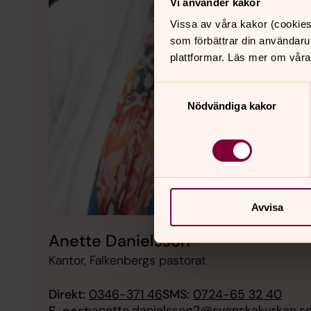
Vi använder kakor
Vissa av våra kakor (cookies
som förbättrar din användaru
plattformar. Läs mer om våra
Samtyckesval
Nödvändiga kakor
Avvisa
Anette Danielsson
Kantor, Falkenbergs pastorat
Direkt:
0346-371 46
SMS:
0724-65 32 40
anette.danielsson2@svenskakyrkan.s
E-post: