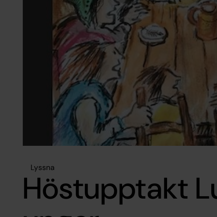
Lyssna
Höstupptakt L