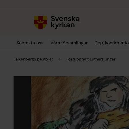
Till innehållet
Till undermeny
Kontakta oss
Våra församlingar
Dop, konfirmatio
Falkenbergs pastorat
Höstupptakt Luthers ungar