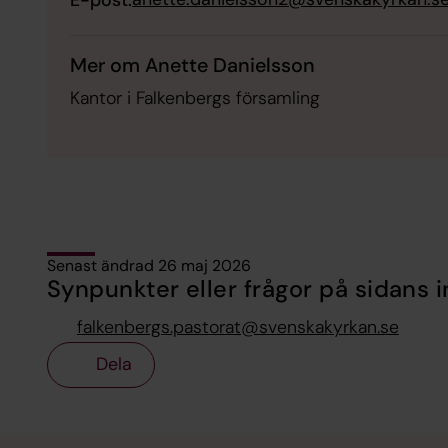
Mer om Anette Danielsson
Kantor i Falkenbergs församling
Senast ändrad 26 maj 2026
Synpunkter eller frågor på sidans i
falkenbergs.pastorat@svenskakyrkan.se
Dela
Tillbaka till toppen
Tillbaka till innehållet