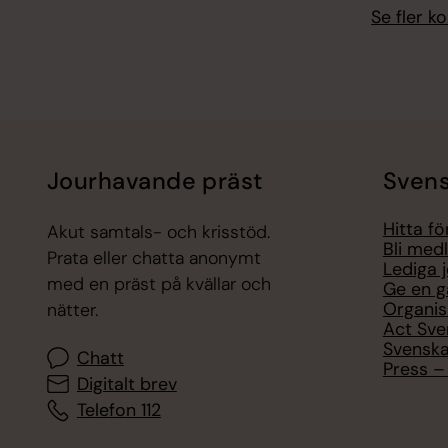
Se fler 
Jourhavande präst
Svens
Hitta f
Akut samtals- och krisstöd.
Bli med
Prata eller chatta anonymt
Lediga 
med en präst på kvällar och
Ge en g
Organis
nätter.
Act Sve
Svenska
Chatt
Press – 
Digitalt brev
Telefon 112