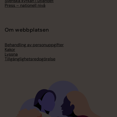
Svenska kyrkan i utlandet
Press – nationell nivå
Om webbplatsen
Behandling av personuppgifter
Kakor
Lyssna
Tillgänglighetsredogörelse