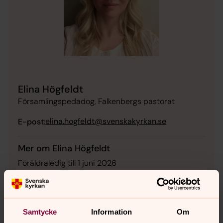
Elina Högfeldt
Församlingspedadog, Falkenbergs pastorat
elina.hogfeldt@svenskakyrkan.se
E-post:
Mer om Elina Högfeldt
Föräldraledig till 1 juni 2026
Samtycke
Information
Om