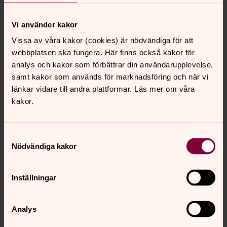
Vi använder kakor
Vissa av våra kakor (cookies) är nödvändiga för att
webbplatsen ska fungera. Här finns också kakor för
analys och kakor som förbättrar din användarupplevelse,
samt kakor som används för marknadsföring och när vi
länkar vidare till andra plattformar. Läs mer om våra
kakor.
Samtyckesval
Nödvändiga kakor
Gunilla Wennerberg
Fritidsledare, Kontaktperson IT Vinberg-Ljungby,
Inställningar
Stafsinge, Morup, Falkenbergs pastorat
Direkt:
0346-37269
SMS:
0724-653494
Analys
gunilla.wennerberg@svenskakyrkan.se
E-post: