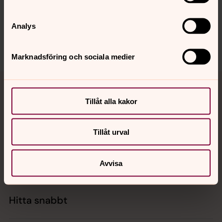
innehåll?
Analys
falkenbergs.pastorat@svenskakyrkan.se
Dela
Marknadsföring och sociala medier
Tillbaka till toppen
Tillbaka till innehållet
Tillåt alla kakor
Kontakt
Tillåt urval
Kalender
Avvisa
Hitta snabbt