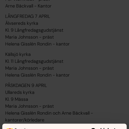
Arne Bäckvall - Kantor
LÅNGFREDAG 7 APRIL
Älvsereds kyrka
Kl. 9 Långfredagsgudstjänst
Maria Johnsson - präst
Helena Gisslén Rondin - kantor
Källsjö kyrka
Kl. 11 Långfredagsgudstjänst
Maria Johnsson - präst
Helena Gisslén Rondin - kantor
PÅSKDAGEN 9 APRIL
Ullareds kyrka
Kl. 9 Mässa
Maria Johnsson - präst
Helena Gisslén Rondin och Arne Bäckvall -
kantorer/körledare
FYRKLANG - våra fyra församlingars gemensamma kör