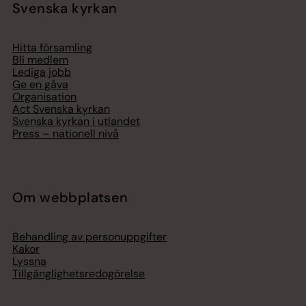
Svenska kyrkan
Hitta församling
Bli medlem
Lediga jobb
Ge en gåva
Organisation
Act Svenska kyrkan
Svenska kyrkan i utlandet
Press – nationell nivå
Om webbplatsen
Behandling av personuppgifter
Kakor
Lyssna
Tillgänglighetsredogörelse