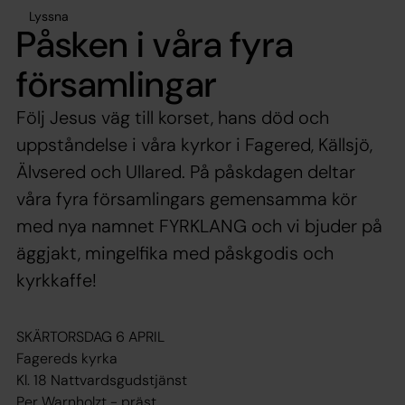
Lyssna
Påsken i våra fyra
församlingar
Följ Jesus väg till korset, hans död och
uppståndelse i våra kyrkor i Fagered, Källsjö,
Älvsered och Ullared. På påskdagen deltar
våra fyra församlingars gemensamma kör
med nya namnet FYRKLANG och vi bjuder på
äggjakt, mingelfika med påskgodis och
kyrkkaffe!
SKÄRTORSDAG 6 APRIL
Fagereds kyrka
Kl. 18 Nattvardsgudstjänst
Per Warnholzt - präst