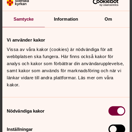
Mingelfika och påskgodis efter mässan!
Fagereds kyrka
Samtycke
Information
Om
Kl. 11 Gudstjänst .
Maria Johnsson - präst
Helena Gisslén Rondin och Arne Bäckvall -
Vi använder kakor
kantorer/körledare
Vissa av våra kakor (cookies) är nödvändiga för att
FYRKLANG - våra fyra församlingars gemensamma kör
webbplatsen ska fungera. Här finns också kakor för
Äggjakt och kyrkkaffe efter gudstjänsten!
analys och kakor som förbättrar din användarupplevelse,
ANNANDAG PÅSK 10 APRIL
samt kakor som används för marknadsföring och när vi
Älvsereds kyrka
länkar vidare till andra plattformar. Läs mer om våra
Kl. 16 Emmausmässa
kakor.
Jan Hyllstam - präst
Arne Bäckvall - kantor
Samtyckesval
Nödvändiga kakor
Senast ändrad 4 april 2023
Inställningar
Synpunkter eller frågor på sidans