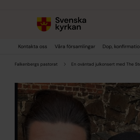
Till innehållet
Till undermeny
Kontakta oss
Våra församlingar
Dop, konfirmatio
Falkenbergs pastorat
En oväntad julkonsert med The Sto