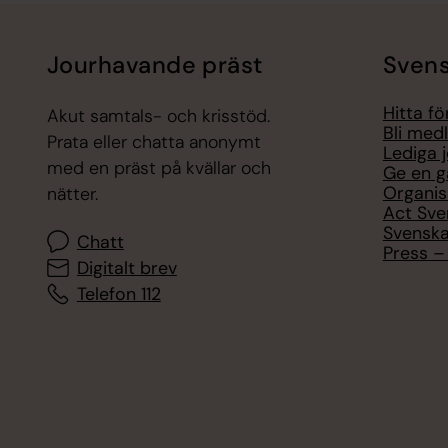
Jourhavande präst
Svens
Hitta f
Akut samtals- och krisstöd.
Bli med
Prata eller chatta anonymt
Lediga 
med en präst på kvällar och
Ge en g
Organis
nätter.
Act Sve
Svenska
Chatt
Press – 
Digitalt brev
Telefon 112