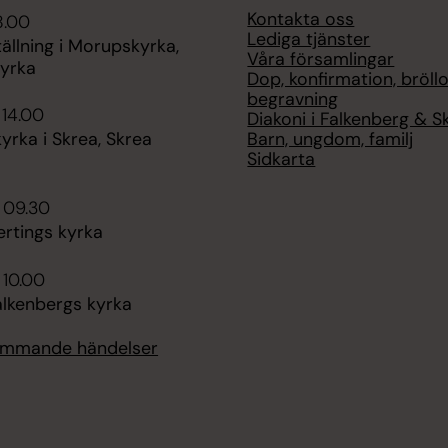
Kontakta oss
8.00
Lediga tjänster
ällning i Morupskyrka,
Våra församlingar
yrka
Dop, konfirmation, bröllo
begravning
 14.00
Diakoni i Falkenberg & S
Barn, ungdom, familj
rka i Skrea, Skrea
Sidkarta
 09.30
ertings kyrka
 10.00
alkenbergs kyrka
kommande händelser