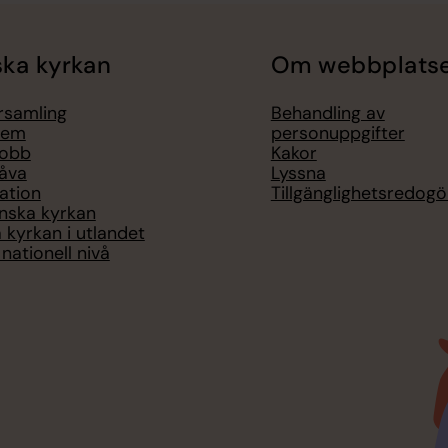
ka kyrkan
Om webbplats
örsamling
Behandling av
lem
personuppgifter
jobb
Kakor
åva
Lyssna
ation
Tillgänglighetsredogö
nska kyrkan
 kyrkan i utlandet
nationell nivå