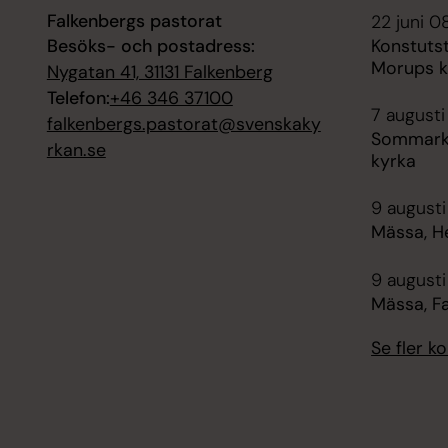
Falkenbergs pastorat
22 juni 0
Besöks- och postadress:
Konstutst
Morups k
Nygatan 41, 31131 Falkenberg
Telefon:
+46 346 37100
7 augusti
falkenbergs.pastorat@svenskaky
Sommarky
rkan.se
kyrka
9 augusti
Mässa, H
9 augusti
Mässa, F
Se fler 