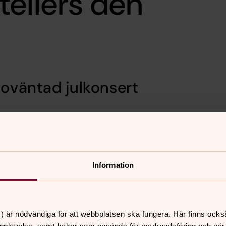
ellers den
 oväntad julkonsert
ik med sång, piano och
 Frida Jonsving.
Information
) är nödvändiga för att webbplatsen ska fungera. Här finns ocks