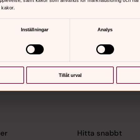
pplevelse, samt kakor som används för marknadsföring och när vi
 kakor.
Inställningar
Analys
nnehåll?
Tillåt urval
er
Hitta snabbt