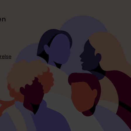
en
relse