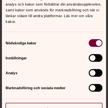
Synpunkter eller frågor på sidans
analys och kakor som förbättrar din användarupplevelse,
innehåll?
samt kakor som används för marknadsföring och när vi
länkar vidare till andra plattformar. Läs mer om våra
falkenbergs.pastorat@svenskakyrkan.se
kakor.
Dela
Samtyckesval
Tillbaka till toppen
Tillbaka till innehållet
Nödvändiga kakor
Inställningar
Kontakt
Analys
Kalender
Marknadsföring och sociala medier
Hitta snabbt