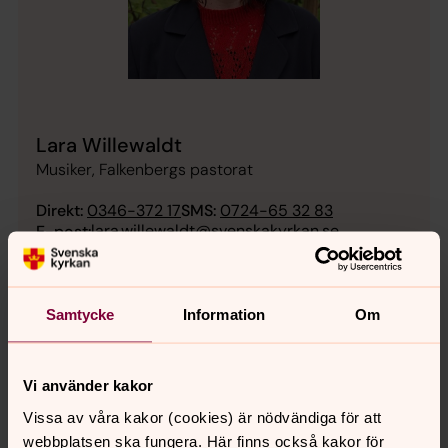
Lara Willewaldt
Musiker, Falkenbergs pastorat
Direkt:
0346-372 17
SMS:
0724-65 32 83
lara.willewaldt@svenskakyrkan.se
E-post:
Mer om Lara Willewaldt
Musiker i framförallt Ullaredsområdet
Samtycke
Information
Om
Vi använder kakor
Vissa av våra kakor (cookies) är nödvändiga för att
webbplatsen ska fungera. Här finns också kakor för
Senast ändrad 18 december 2025