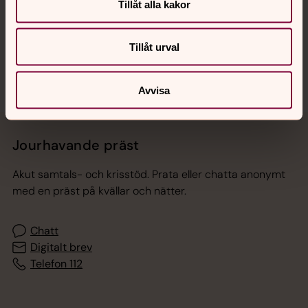
Tillåt alla kakor
Sociala kanaler
Tillåt urval
Avvisa
Jourhavande präst
Akut samtals- och krisstöd. Prata eller chatta anonymt
med en präst på kvällar och nätter.
Chatt
Digitalt brev
Telefon 112