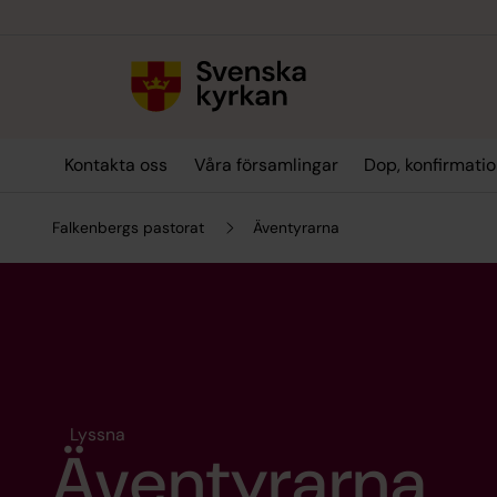
Till innehållet
Till undermeny
Kontakta oss
Våra församlingar
Dop, konfirmatio
Falkenbergs pastorat
Äventyrarna
Lyssna
Äventyrarna