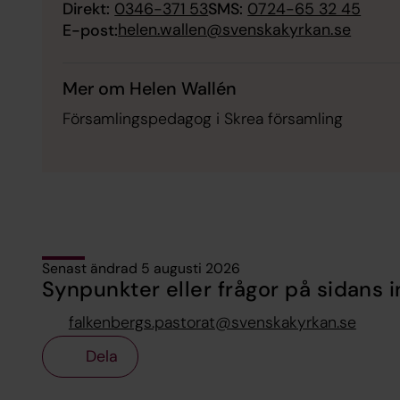
Direkt:
0346-371 53
SMS:
0724-65 32 45
helen.wallen@svenskakyrkan.se
E-post:
Mer om Helen Wallén
Församlingspedagog i Skrea församling
Senast ändrad 5 augusti 2026
Synpunkter eller frågor på sidans i
falkenbergs.pastorat@svenskakyrkan.se
Dela