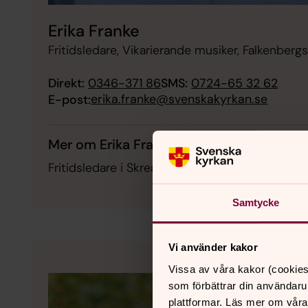
Erika Franke
Fritidsledare, Vikarierande musiker, Falkenberg
Direkt:
0346-371 86
SMS:
0724-65 32 62
erika.franke@svenskakyrkan.se
E-post:
Mer om Erika Franke
Fritidsledare i Skrea församling och körledare 
Samtycke
Vi använder kakor
Vissa av våra kakor (cookies
som förbättrar din användaru
plattformar. Läs mer om våra