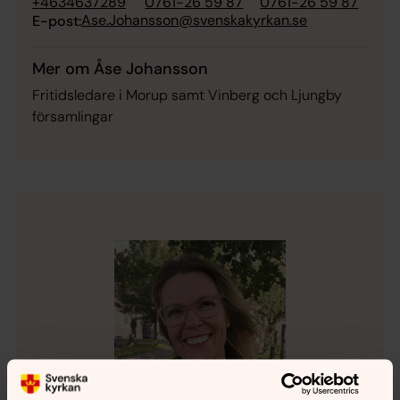
+4634637289
0761-26 59 87
0761-26 59 87
Ase.Johansson@svenskakyrkan.se
E-post:
Mer om Åse Johansson
Fritidsledare i Morup samt Vinberg och Ljungby
församlingar