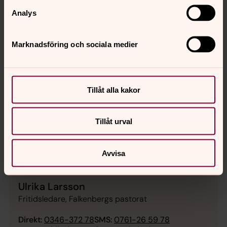
Analys
Marknadsföring och sociala medier
Tillåt alla kakor
Tillåt urval
Avvisa
Ulrika Larsson
Fritidsledare, Falkenbergs pastorat
Direkt:
0346-372 78
SMS:
0761-26 59 78