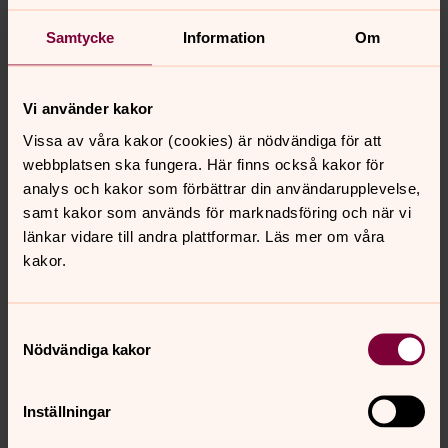
Samtycke
Information
Om
Vi använder kakor
Gunilla Wennerberg
Vissa av våra kakor (cookies) är nödvändiga för att
Fritidsledare, Kontaktperson IT Vinberg-Ljungby,
webbplatsen ska fungera. Här finns också kakor för
Stafsinge, Morup, Falkenbergs pastorat
analys och kakor som förbättrar din användarupplevelse,
samt kakor som används för marknadsföring och när vi
Direkt:
0346-37269
SMS:
0724-653494
gunilla.wennerberg@svenskakyrkan.se
länkar vidare till andra plattformar. Läs mer om våra
E-post:
kakor.
Mer om Gunilla Wennerberg
Fritidsledare barn och vuxengrupper Vinberg-
Samtyckesval
Ljungby, Kontaktperson IT för Vinberg-Ljungby,
Nödvändiga kakor
Stafsinge och Morup församling
Inställningar