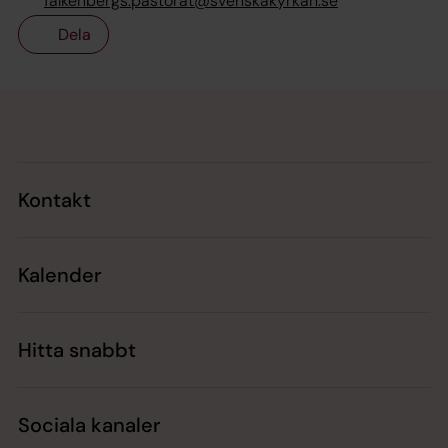
falkenbergs.pastorat@svenskakyrkan.se
Dela
Tillbaka till toppen
Tillbaka till innehållet
Kontakt
Kalender
Hitta snabbt
Sociala kanaler