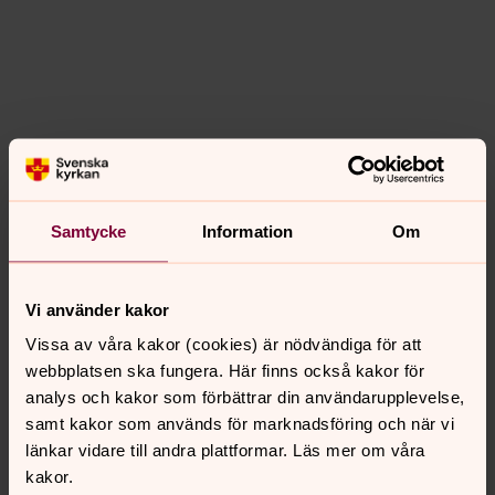
Samtycke
Information
Om
Ja
Nej
Vi använder kakor
Vissa av våra kakor (cookies) är nödvändiga för att
Våra förhållningsregler för barnet och dig som
webbplatsen ska fungera. Här finns också kakor för
vårdnadshavare. När ditt barn med med i våra
analys och kakor som förbättrar din användarupplevelse,
verksamheter har vi regler att följa. Vi ledare förväntar
samt kakor som används för marknadsföring och när vi
oss att alla är snälla mot varandra, använder ett schyst
länkar vidare till andra plattformar. Läs mer om våra
språk och visar ömsesidig respekt. Vid överträdelser
kakor.
mot detta kan vi ledare ta kontakt med er som