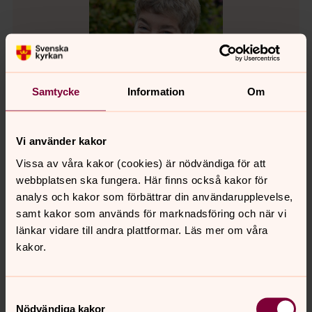
Samtycke
Information
Om
Vi använder kakor
Vissa av våra kakor (cookies) är nödvändiga för att
webbplatsen ska fungera. Här finns också kakor för
Maria Löfberg
analys och kakor som förbättrar din användarupplevelse,
Organist, Falkenbergs pastorat
samt kakor som används för marknadsföring och när vi
länkar vidare till andra plattformar. Läs mer om våra
Direkt:
0346-371 41
SMS:
0724-65 32 35
kakor.
maria.lofberg@svenskakyrkan.se
E-post:
Mer om Maria Löfberg
Samtyckesval
Organist i Falkenbergs församling
Nödvändiga kakor