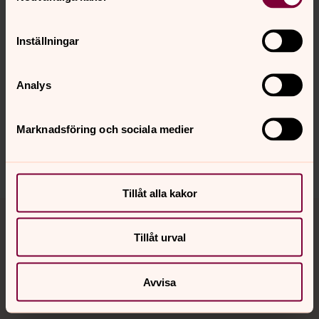
Inställningar
Analys
Synpunkter eller frågor på sidans
innehåll?
Marknadsföring och sociala medier
falkenbergs.pastorat@svenskakyrkan.se
Dela
Tillåt alla kakor
Tillbaka till toppen
Tillbaka till innehållet
Tillåt urval
Kontakt
Avvisa