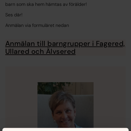
barn som ska hem hämtas av förälder!
Ses där!
Anmälan via formuläret nedan
Anmälan till barngrupper i Fagered,
Ullared och Älvsered