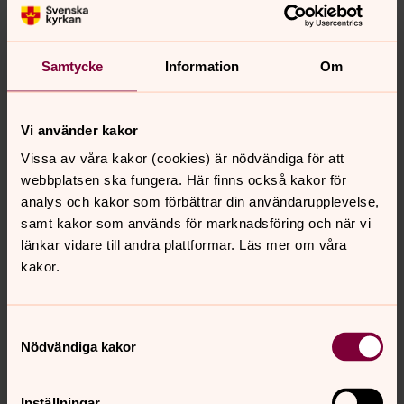
Samtycke
Information
Om
Paula Johansson
Vi använder kakor
Pedagog, Falkenbergs pastorat
Vissa av våra kakor (cookies) är nödvändiga för att
webbplatsen ska fungera. Här finns också kakor för
Direkt:
0346-372 29
SMS:
0724-65 32 95
analys och kakor som förbättrar din användarupplevelse,
paula.johansson3@svenskakyrkan.se
E-post:
samt kakor som används för marknadsföring och när vi
länkar vidare till andra plattformar. Läs mer om våra
Mer om Paula Johansson
kakor.
Församlingsassistent i Ullaredsområdet
Samtyckesval
Nödvändiga kakor
Senast ändrad 14 september 2023
Inställningar