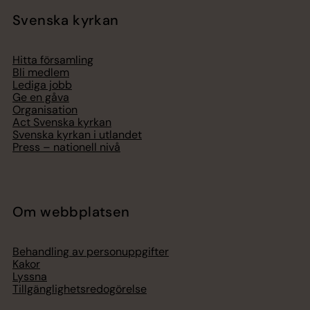
Svenska kyrkan
Hitta församling
Bli medlem
Lediga jobb
Ge en gåva
Organisation
Act Svenska kyrkan
Svenska kyrkan i utlandet
Press – nationell nivå
Om webbplatsen
Behandling av personuppgifter
Kakor
Lyssna
Tillgänglighetsredogörelse