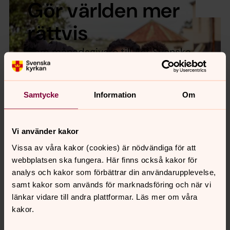
Gör världen mer
rättvis
Som månadsgivare till Act Svenska
kyrkan bidrar du till att fler barn får
möjlighet att gå i skolan, skyddar
Samtycke
Information
Om
människor på flykt och stöttar
människor att ta sig ur fattigdom.
Vi använder kakor
Vissa av våra kakor (cookies) är nödvändiga för att
Bli månadsgivare i dag!
webbplatsen ska fungera. Här finns också kakor för
analys och kakor som förbättrar din användarupplevelse,
samt kakor som används för marknadsföring och när vi
länkar vidare till andra plattformar. Läs mer om våra
kakor.