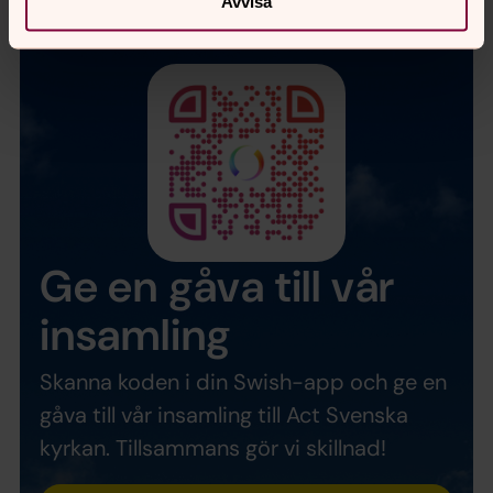
Avvisa
Ge en gåva till vår
insamling
Skanna koden i din Swish-app och ge en
gåva till vår insamling till Act Svenska
kyrkan. Tillsammans gör vi skillnad!