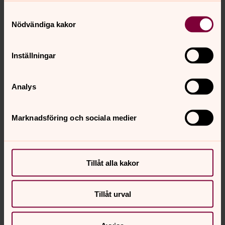
Samtyckesval
Nödvändiga kakor
Inställningar
Analys
Marknadsföring och sociala medier
Pilgrimsvandra eller sträck på
benen
Upplev sommarkyrkan
Tillåt alla kakor
Tillåt urval