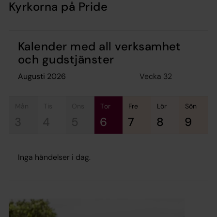
Kyrkorna på Pride
Kalender med all verksamhet
och gudstjänster
Vecka 32
augusti 2026
mån
tis
ons
tor
fre
lör
sön
3
4
5
6
7
8
9
Inga händelser i dag.