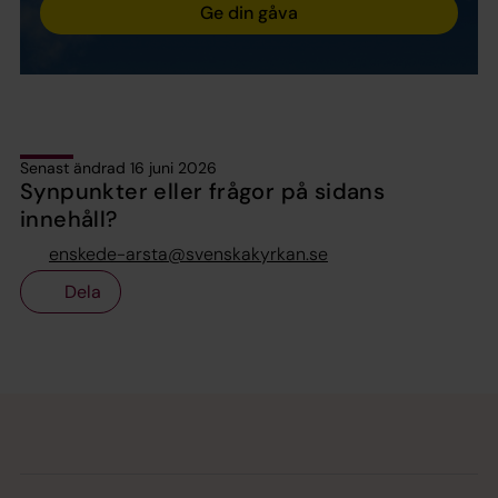
Ge din gåva
Senast ändrad 16 juni 2026
Synpunkter eller frågor på sidans
innehåll?
enskede-arsta@svenskakyrkan.se
Dela
Tillbaka till toppen
Tillbaka till innehållet