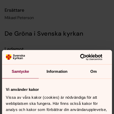
Ersättare
Mikael Peterson
De Gröna i Svenska kyrkan
Ledamot
David Gyleborg
Ersättare
Samtycke
Information
Om
Ingegerd von Malmborg
Vi använder kakor
Vänstern i Svenska Kyrkan
Vissa av våra kakor (cookies) är nödvändiga för att
webbplatsen ska fungera. Här finns också kakor för
analys och kakor som förbättrar din användarupplevelse,
Ledamot