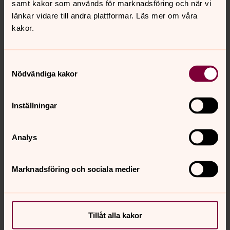
samt kakor som används för marknadsföring och när vi
Karin Hansson Lasses
länkar vidare till andra plattformar. Läs mer om våra
kakor.
Ersättare
Moa-Karin Levin
Samtyckesval
Nödvändiga kakor
Så styrs Enskede-Årsta församling
Våra förtroendevalda fattar beslut i kyrkofullmäktige
Inställningar
eller i kyrkorådet. Här kan du ta del av protokoll från
deras möten.
Analys
Marknadsföring och sociala medier
Senast ändrad 18 maj 2026
Synpunkter eller frågor på sidans
innehåll?
enskede-arsta@svenskakyrkan.se
Tillåt alla kakor