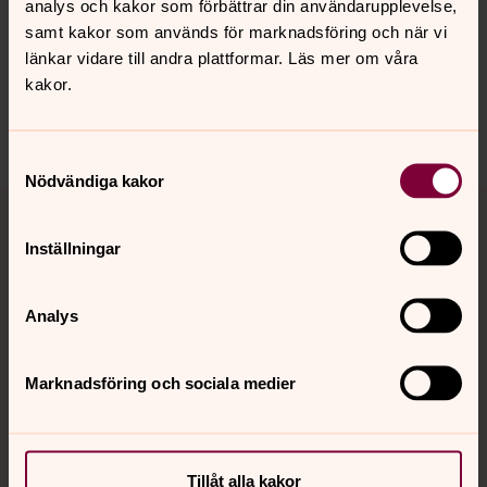
analys och kakor som förbättrar din användarupplevelse,
Synpunkter eller frågor på sidans
samt kakor som används för marknadsföring och när vi
innehåll?
länkar vidare till andra plattformar. Läs mer om våra
kakor.
eda-kola.pastorat@svenskakyrkan.se
Dela
Samtyckesval
Nödvändiga kakor
Tillbaka till toppen
Tillbaka till innehållet
Inställningar
Kontakt
Analys
Marknadsföring och sociala medier
Kalender
Hitta snabbt
Tillåt alla kakor