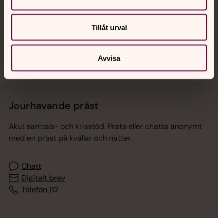
Sociala kanaler
Tillåt urval
Avvisa
Jourhavande präst
Akut samtals- och krisstöd. Prata eller chatta anonymt
med en präst på kvällar och nätter.
Chatt
Digitalt brev
Telefon 112