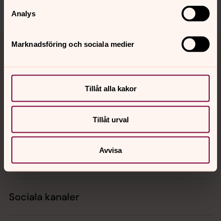
Dela
Analys
Tillbaka till toppen
Tillbaka till innehållet
Marknadsföring och sociala medier
Kontakt
Tillåt alla kakor
Tillåt urval
Kalender
Avvisa
Hitta snabbt
Sociala kanaler