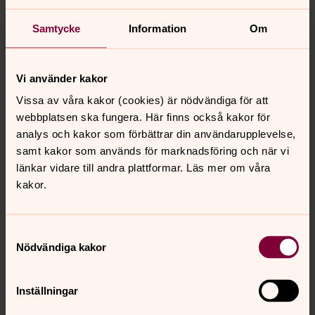
9 maj - Himmelsfärd och jordeliv
Pilgrimsvandring med Petra Carlsson Redell, präst och
Samtycke
Information
Om
författare till "Gråstensteologi". Följ med på en heldag i
Ljungskiles skogar.
Vi använder kakor
Vissa av våra kakor (cookies) är nödvändiga för att
Gudstjänst
webbplatsen ska fungera. Här finns också kakor för
Under Carl Johans kyrkas renovering firar vi våra
analys och kakor som förbättrar din användarupplevelse,
gudstjänster i församlingshemmet, samt några enstaka
samt kakor som används för marknadsföring och när vi
gudstjänster i S:ta Birgittas kapell och Kungsladugårds
länkar vidare till andra plattformar. Läs mer om våra
kyrka.
kakor.
Samtyckesval
Senast ändrad 24 april 2024
Nödvändiga kakor
Synpunkter eller frågor på sidans
innehåll?
Inställningar
carljohan.pastorat@svenskakyrkan.se