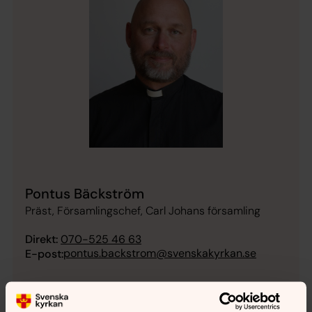
Pontus Bäckström
Präst, Församlingschef, Carl Johans församling
Direkt:
070-525 46 63
pontus.backstrom@svenskakyrkan.se
E-post: