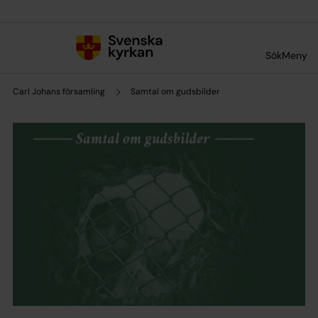
Till innehållet
Till undermeny
Sök
Meny
Carl Johans församling
Samtal om gudsbilder