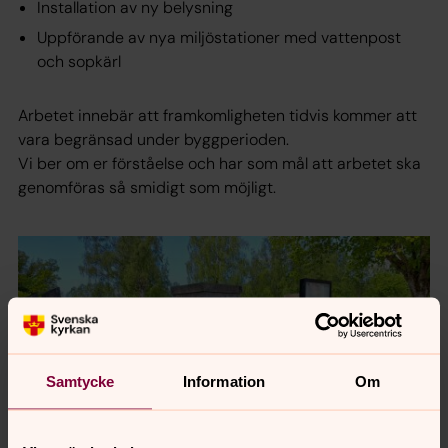
Installation av ny belysning
Uppförande av nya miljöstationer med vattenpost
och sopkärl
Arbetet innebär att framkomligheten tidvis kommer att
vara begränsad under byggperioden.
Vi ber om er förståelse och har som mål att arbetet ska
genomföras så smidigt som möjligt.
Samtycke
Information
Om