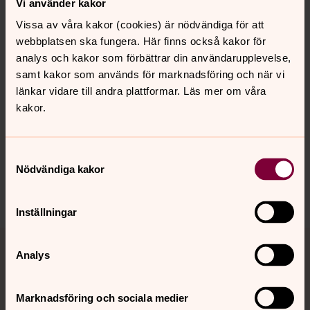
Vi använder kakor
Vissa av våra kakor (cookies) är nödvändiga för att
webbplatsen ska fungera. Här finns också kakor för
Foto: Lena Hjort
analys och kakor som förbättrar din användarupplevelse,
samt kakor som används för marknadsföring och när vi
länkar vidare till andra plattformar. Läs mer om våra
kakor.
Synpunkter eller frågor på sidans
innehåll?
Samtyckesval
stora-tuna.pastorat@svenskakyrkan.se
Nödvändiga kakor
Dela
Inställningar
Tillbaka till toppen
Tillbaka till innehållet
Analys
Marknadsföring och sociala medier
Kontakt