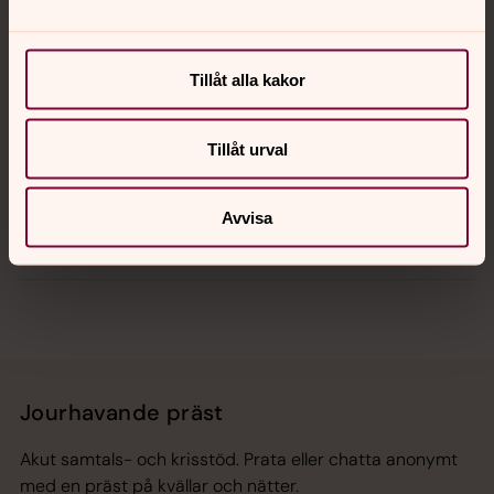
Kalender
Tillåt alla kakor
Tillåt urval
Hitta snabbt
Avvisa
Sociala kanaler
Jourhavande präst
Akut samtals- och krisstöd. Prata eller chatta anonymt
med en präst på kvällar och nätter.