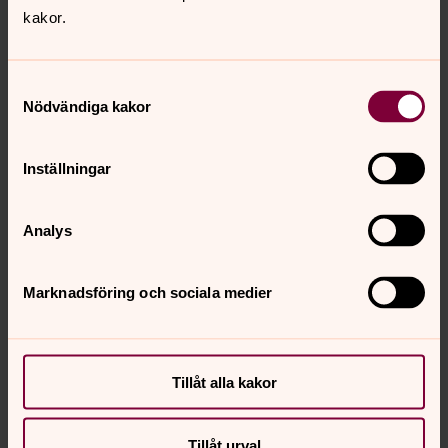
kakor.
Samtyckesval
Nödvändiga kakor
Inställningar
Analys
Bild 
Marknadsföring och sociala medier
Tillåt alla kakor
Bild 1 av 4
Foto: Annika Berglund
Tillåt urval