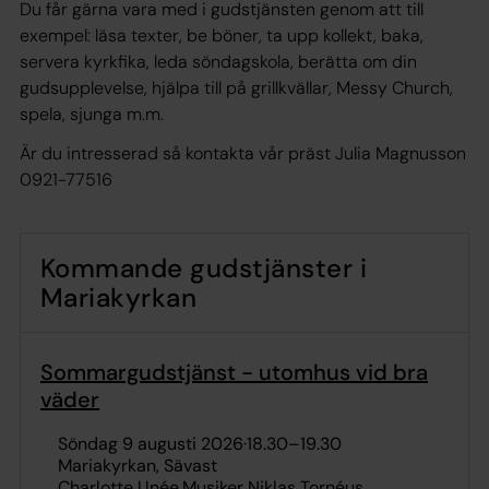
Du får gärna vara med i gudstjänsten genom att till
exempel: läsa texter, be böner, ta upp kollekt, baka,
servera kyrkfika, leda söndagskola, berätta om din
gudsupplevelse, hjälpa till på grillkvällar, Messy Church,
spela, sjunga m.m.
Är du intresserad så kontakta vår präst Julia Magnusson
0921-77516
Kommande gudstjänster i
Mariakyrkan
Sommargudstjänst - utomhus vid bra
väder
söndag 9 augusti 2026
·
18.30
–
19.30
Mariakyrkan, Sävast
Charlotte Unée
Musiker Niklas Tornéus