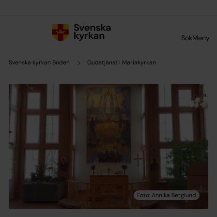
Till innehållet
Till undermeny
Sök
Meny
Svenska kyrkan Boden
Gudstjänst i Mariakyrkan