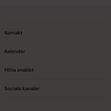
Tillbaka till toppen
Tillbaka till innehållet
Kontakt
Kalender
Hitta snabbt
Sociala kanaler