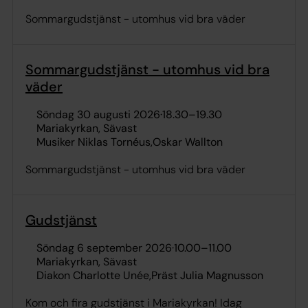
Sommargudstjänst - utomhus vid bra väder
Sommargudstjänst - utomhus vid bra
väder
söndag 30 augusti 2026
·
18.30
–
19.30
Mariakyrkan, Sävast
Musiker Niklas Tornéus
Oskar Wallton
Sommargudstjänst - utomhus vid bra väder
Gudstjänst
söndag 6 september 2026
·
10.00
–
11.00
Mariakyrkan, Sävast
Diakon Charlotte Unée
Präst Julia Magnusson
Kom och fira gudstjänst i Mariakyrkan! Idag