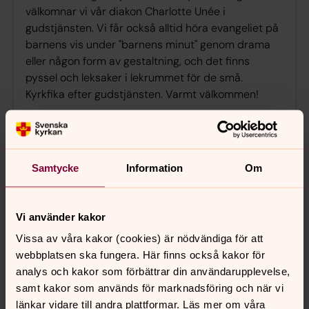
välkomnar vi vår diakon Charlotte Unée i
gudstjänsten. Vi får också alltid höra evangeliet på
barnens vis under "barnens minut" genom drama
eller någon form av gestaltning, och det finns
pyssel och leksaker i lekrummet för de små.
Kyrkfika efter gudstjänsten. Varmt välkommen!
Visa fler händelser
Samtycke
Information
Om
Vi använder kakor
Vissa av våra kakor (cookies) är nödvändiga för att
webbplatsen ska fungera. Här finns också kakor för
analys och kakor som förbättrar din användarupplevelse,
samt kakor som används för marknadsföring och när vi
länkar vidare till andra plattformar. Läs mer om våra