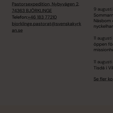
Pastorsexpedition, Nybyvägen 2,
9 augusti
74363 BJÖRKLINGE
Sommarm
Telefon:
+46 183 77210
Näsbom o
bjorklinge.pastorat@svenskakyrk
nyckelhar
an.se
11 august
öppen för
missionh
11 augusti
Tisdá i V
Se fler 