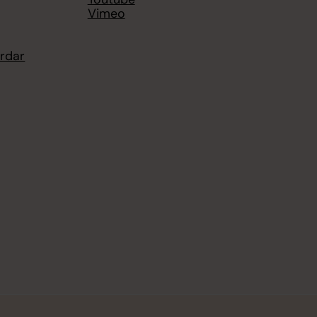
Vimeo
årdar