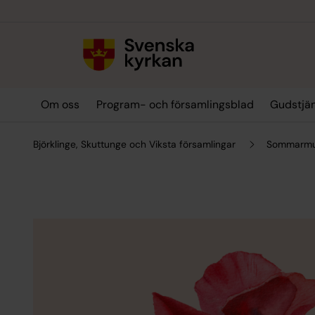
Till innehållet
Till undermeny
Om oss
Program- och församlingsblad
Gudstjän
Björklinge, Skuttunge och Viksta församlingar
Sommarmu