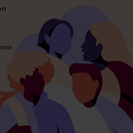
en
relse