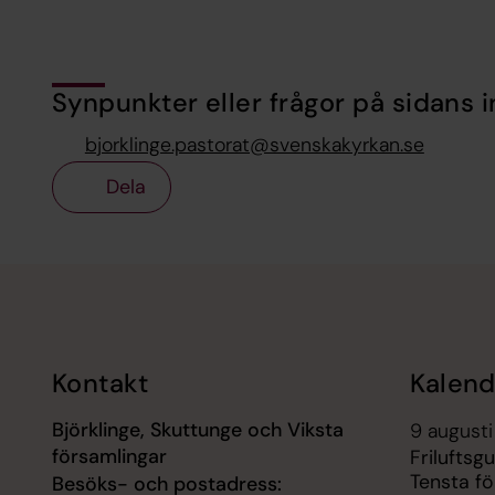
Synpunkter eller frågor på sidans i
bjorklinge.pastorat@svenskakyrkan.se
Dela
Tillbaka till toppen
Tillbaka till innehållet
Kontakt
Kalend
Björklinge, Skuttunge och Viksta
9 augusti
församlingar
Friluftsg
Tensta fö
Besöks- och postadress: