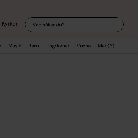
Sök
Kyrkor
Mer (3)
e
Musik
Barn
Ungdomar
Vuxna