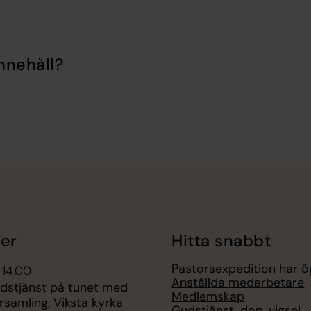
nnehåll?
er
Hitta snabbt
Pastorsexpedition har ö
 14.00
Anställda medarbetare
udstjänst på tunet med
Medlemskap
rsamling, Viksta kyrka
Gudstjänst, dop, vigsel,