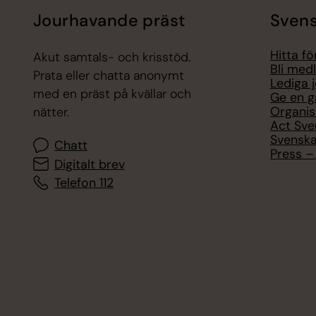
Jourhavande präst
Svens
Hitta f
Akut samtals- och krisstöd.
Bli med
Prata eller chatta anonymt
Lediga 
med en präst på kvällar och
Ge en g
Organis
nätter.
Act Sve
Svenska
Chatt
Press – 
Digitalt brev
Telefon 112