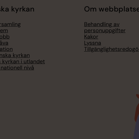
ka kyrkan
Om webbplats
örsamling
Behandling av
lem
personuppgifter
jobb
Kakor
åva
Lyssna
ation
Tillgänglighetsredogö
nska kyrkan
 kyrkan i utlandet
nationell nivå