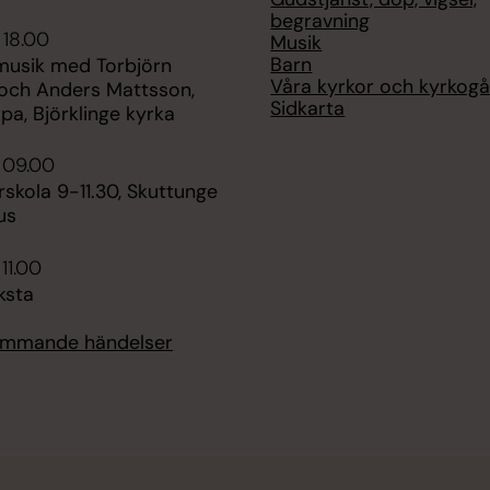
begravning
 18.00
Musik
Barn
usik med Torbjörn
Våra kyrkor och kyrkog
ch Anders Mattsson,
Sidkarta
pa, Björklinge kyrka
i 09.00
skola 9-11.30, Skuttunge
us
 11.00
iksta
kommande händelser