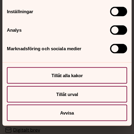
Inställningar
Hitta snabbt
Analys
Sociala kanaler
Marknadsföring och sociala medier
Tillåt alla kakor
Jourhavande präst
Tillåt urval
Akut samtals- och krisstöd. Prata eller chatta anonymt
med en präst på kvällar och nätter.
Avvisa
Chatt
Digitalt brev