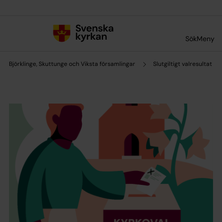
Till innehållet
Till undermeny
Sök
Meny
Björklinge, Skuttunge och Viksta församlingar
Slutgiltigt valresultat