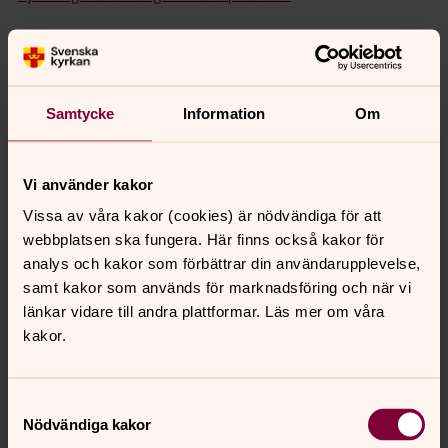
Synpunkter eller frågor på sidans
Samtycke
Information
Om
innehåll?
bjorklinge.pastorat@svenskakyrkan.se
Dela
Vi använder kakor
Vissa av våra kakor (cookies) är nödvändiga för att
webbplatsen ska fungera. Här finns också kakor för
Tillbaka till toppen
Tillbaka till innehållet
analys och kakor som förbättrar din användarupplevelse,
samt kakor som används för marknadsföring och när vi
länkar vidare till andra plattformar. Läs mer om våra
kakor.
Kontakt
Samtyckesval
Kalender
Nödvändiga kakor