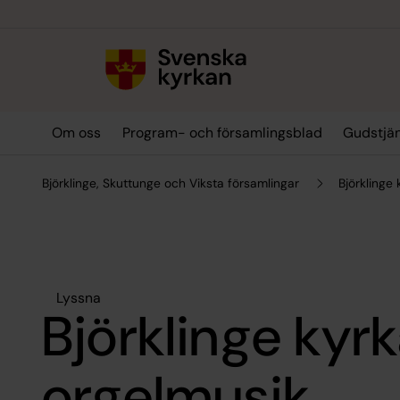
Till innehållet
Till undermeny
Om oss
Program- och församlingsblad
Gudstjän
Björklinge, Skuttunge och Viksta församlingar
Björklinge 
Lyssna
Björklinge kyrka 
orgelmusik