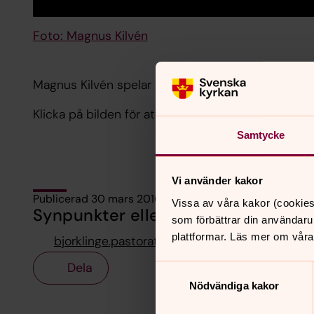
Foto: Magnus Kilvén
Magnus Kilvén spelar Emil Sjögren Preludium och 
Klicka på bilden för att starta.
Samtycke
Vi använder kakor
Publicerad 30 mars 2016
Vissa av våra kakor (cookies
Synpunkter eller frågor på sidans i
som förbättrar din användaru
plattformar. Läs mer om våra
bjorklinge.pastorat@svenskakyrkan.se
Dela
Samtyckesval
Nödvändiga kakor