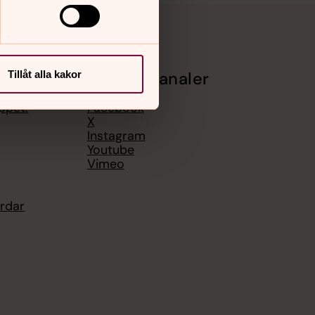
Tillåt alla kakor
Sociala kanaler
ppet:
Facebook
X
Instagram
Youtube
Vimeo
årdar