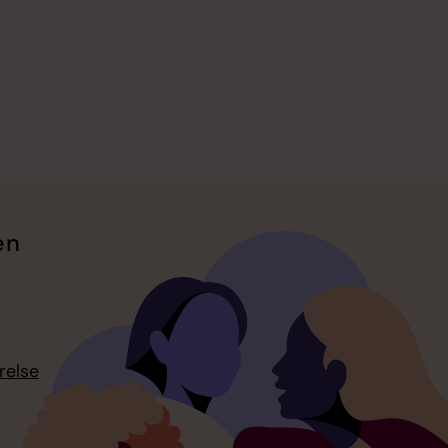
en
relse