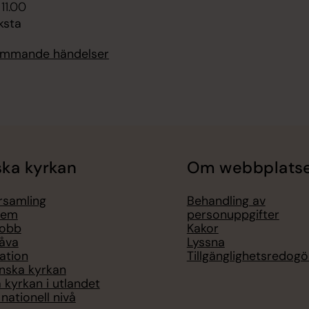
 11.00
iksta
kommande händelser
ka kyrkan
Om webbplats
örsamling
Behandling av
lem
personuppgifter
jobb
Kakor
åva
Lyssna
ation
Tillgänglighetsredogö
nska kyrkan
 kyrkan i utlandet
nationell nivå