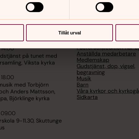
Tillåt urval
er
Hitta snabbt
Pastorsexpedition har ö
 14.00
Anställda medarbetare
udstjänst på tunet med
Medlemskap
rsamling, Viksta kyrka
Gudstjänst, dop, vigsel,
begravning
 18.00
Musik
Barn
usik med Torbjörn
Våra kyrkor och kyrkog
ch Anders Mattsson,
Sidkarta
pa, Björklinge kyrka
i 09.00
skola 9-11.30, Skuttunge
us