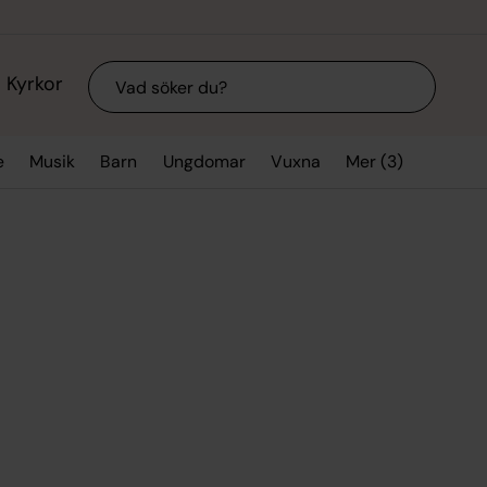
Sök
Kyrkor
Mer (3)
e
Musik
Barn
Ungdomar
Vuxna