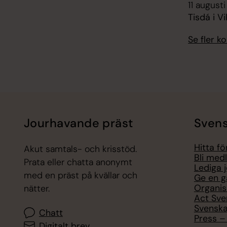
11 augusti
Tisdá i V
Se fler 
Jourhavande präst
Svens
Hitta f
Akut samtals- och krisstöd.
Bli med
Prata eller chatta anonymt
Lediga 
med en präst på kvällar och
Ge en g
Organis
nätter.
Act Sve
Svenska
Chatt
Press – 
Digitalt brev