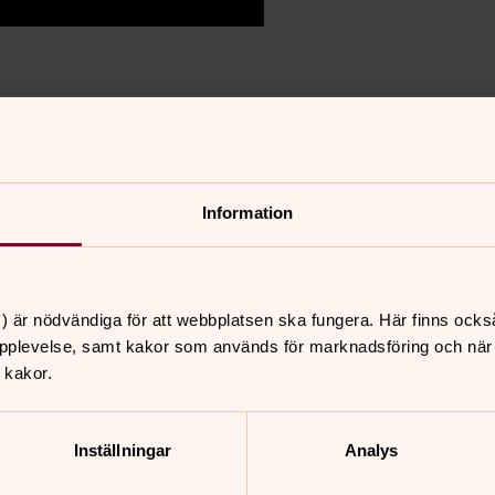
Fuga a-moll op 49 på kororgeln.
Information
) är nödvändiga för att webbplatsen ska fungera. Här finns ocks
nnehåll?
pplevelse, samt kakor som används för marknadsföring och när vi
 kakor.
Inställningar
Analys