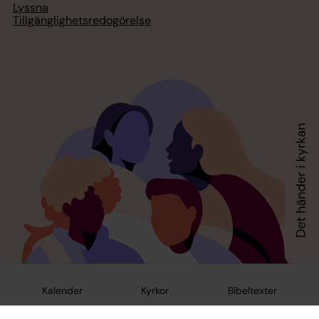
Lyssna
Tillgänglighetsredogörelse
Kalender
Kyrkor
Bibeltexter