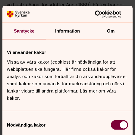
sin hustru Anna Jonsdotter Anno 1669). På textbandet
runt stenens kant: Jagh vet att min förlossare lefver och
han skal på sistone upveckia migh av iordene. (Job
19:25).
Samtycke
Information
Om
Gravhäll till höger
Vi använder kakor
Vissa av våra kakor (cookies) är nödvändiga för att
webbplatsen ska fungera. Här finns också kakor för
analys och kakor som förbättrar din användarupplevelse,
samt kakor som används för marknadsföring och när vi
länkar vidare till andra plattformar. Läs mer om våra
kakor.
Samtyckesval
Nödvändiga kakor