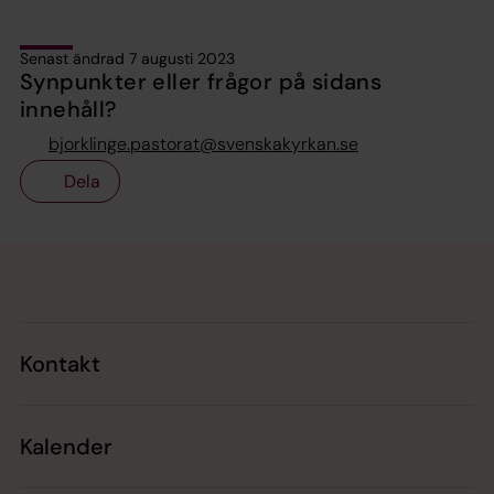
Senast ändrad 7 augusti 2023
Synpunkter eller frågor på sidans
innehåll?
bjorklinge.pastorat@svenskakyrkan.se
Dela
Tillbaka till toppen
Tillbaka till innehållet
Kontakt
Kalender