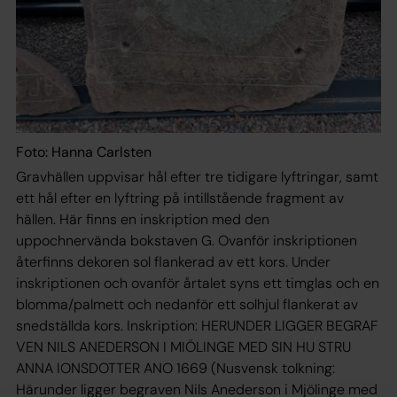
Foto: Hanna Carlsten
Gravhällen uppvisar hål efter tre tidigare lyftringar, samt
ett hål efter en lyftring på intillstående fragment av
hällen. Här finns en inskription med den
uppochnervända bokstaven G. Ovanför inskriptionen
återfinns dekoren sol flankerad av ett kors. Under
inskriptionen och ovanför årtalet syns ett timglas och en
blomma/palmett och nedanför ett solhjul flankerat av
snedställda kors. Inskription: HERUNDER LIGGER BEGRAF
VEN NILS ANEDERSON I MIÖLINGE MED SIN HU STRU
ANNA IONSDOTTER ANO 1669 (Nusvensk tolkning:
Härunder ligger begraven Nils Anederson i Mjölinge med