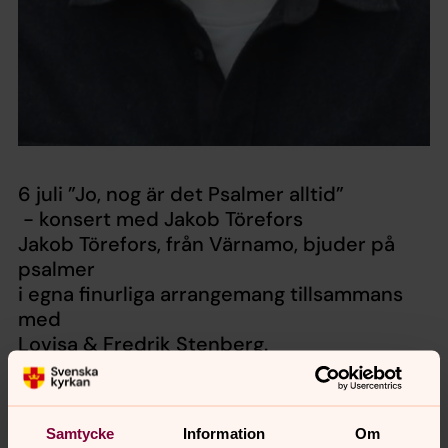
6 juli ”Jo, nog är det Psalmer alltid”
- konsert med Jakob Törefors
Jakob Törefors, från Värnamo, bjuder på
psalmer
i egna finurliga arrangemang tillsammans
med
Lovisa & Fredrik Stenberg.
Samtycke
Information
Om