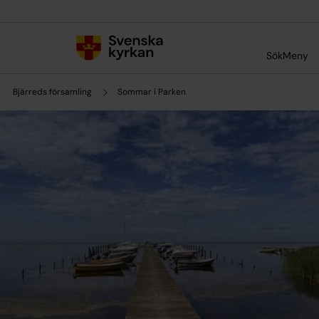
Till innehållet
Till undermeny
Sök
Meny
Bjärreds församling
Sommar i Parken