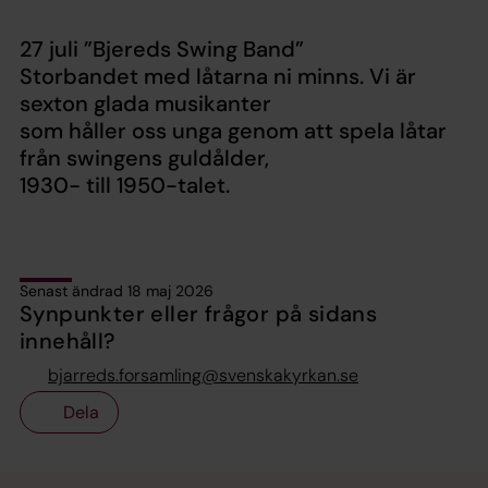
27 juli ”Bjereds Swing Band”
Storbandet med låtarna ni minns. Vi är
sexton glada musikanter
som håller oss unga genom att spela låtar
från swingens guldålder,
1930- till 1950-talet.
Senast ändrad 18 maj 2026
Synpunkter eller frågor på sidans
innehåll?
bjarreds.forsamling@svenskakyrkan.se
Dela
Tillbaka till toppen
Tillbaka till innehållet