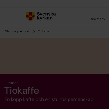
Till innehållet
Till undermeny
Sök
Meny
Allerums pastorat
Tiokaffe
Lyssna
Tiokaffe
En kopp kaffe och en stunds gemenskap