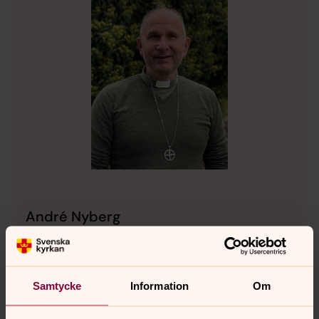
André Nyberg
Diakon, Allerums pastorat
Direkt:
042-16 70 16
andre.nyberg@svenskakyrkan.se
E-post:
Samtycke
Information
Om