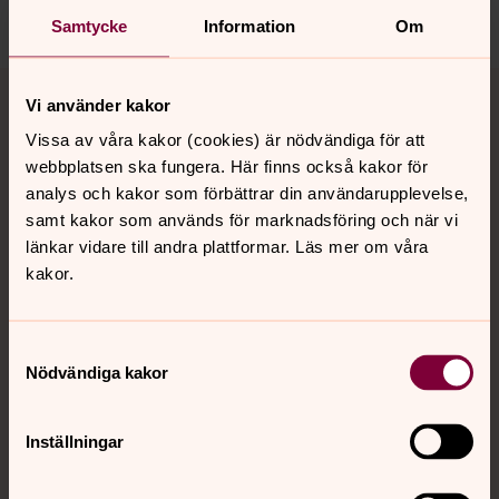
Dela
Samtycke
Information
Om
Tillbaka till toppen
Tillbaka till innehållet
Vi använder kakor
Vissa av våra kakor (cookies) är nödvändiga för att
webbplatsen ska fungera. Här finns också kakor för
Kontakt
analys och kakor som förbättrar din användarupplevelse,
samt kakor som används för marknadsföring och när vi
länkar vidare till andra plattformar. Läs mer om våra
Kalender
kakor.
Samtyckesval
Hitta snabbt
Nödvändiga kakor
Sociala kanaler
Inställningar