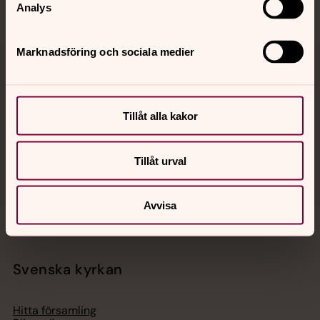
Analys
Marknadsföring och sociala medier
Jourhavande präst
Akut samtals- och krisstöd. Prata eller chatta anonymt
Tillåt alla kakor
med en präst på kvällar och nätter.
Tillåt urval
Chatt
Digitalt brev
Telefon 112
Avvisa
Svenska kyrkan
Hitta församling