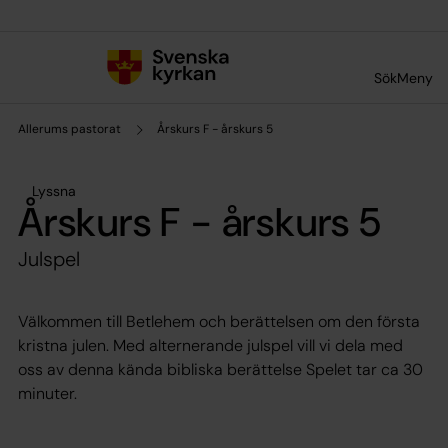
Till innehållet
Till undermeny
Sök
Meny
Allerums pastorat
Årskurs F - årskurs 5
Lyssna
Årskurs F - årskurs 5
Julspel
Välkommen till Betlehem och berättelsen om den första
kristna julen. Med alternerande julspel vill vi dela med
oss av denna kända bibliska berättelse Spelet tar ca 30
minuter.