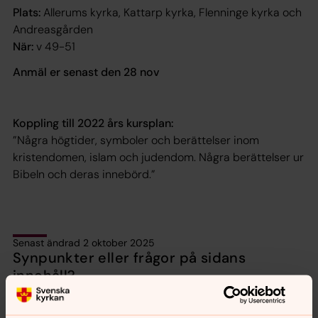
Plats:
Allerums kyrka, Kattarp kyrka, Flenninge kyrka och
Andreasgården
När:
v 49-51
Anmäl er senast den 28 nov
Koppling till 2022 års kursplan:
”Några högtider, symboler och berättelser inom
kristendomen, islam och judendom. Några berättelser ur
Bibeln
och deras innebörd.”
Senast ändrad 2 oktober 2025
Synpunkter eller frågor på sidans
innehåll?
allerums.pastorat@svenskakyrkan.se