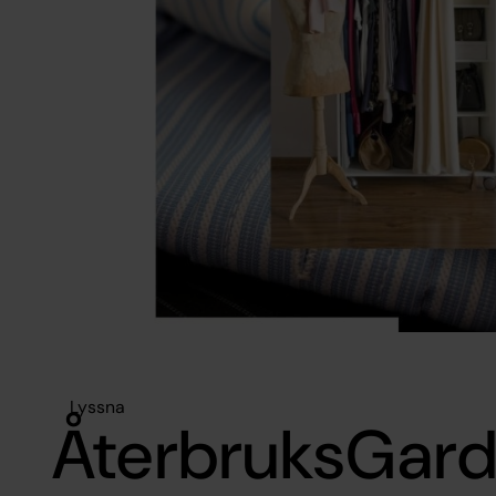
Lyssna
ÅterbruksGar