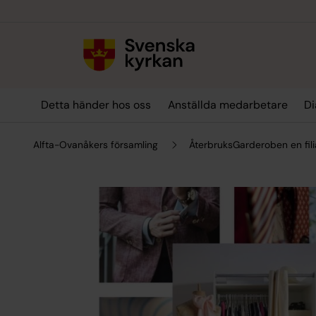
Till innehållet
Till undermeny
Detta händer hos oss
Anställda medarbetare
Di
Alfta-Ovanåkers församling
ÅterbruksGarderoben en filia