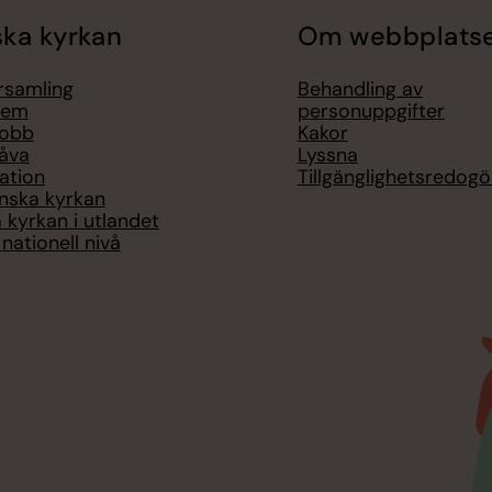
ka kyrkan
Om webbplats
örsamling
Behandling av
lem
personuppgifter
jobb
Kakor
åva
Lyssna
ation
Tillgänglighetsredogö
nska kyrkan
 kyrkan i utlandet
nationell nivå