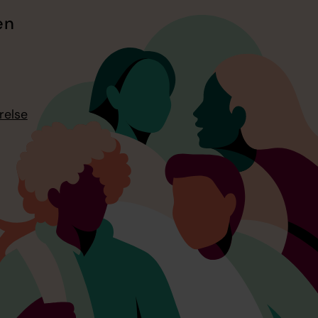
en
relse