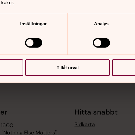
 kakor.
nnehåll?
Inställningar
Analys
Tillåt urval
er
Hitta snabbt
Sidkarta
 16.00
 "Nothing Else Matters",