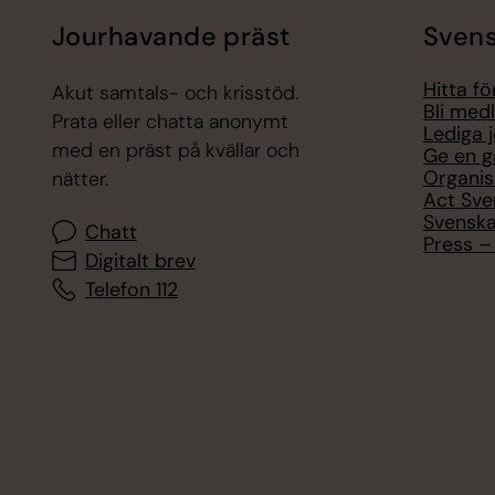
Jourhavande präst
Svens
Hitta f
Akut samtals- och krisstöd.
Bli med
Prata eller chatta anonymt
Lediga 
med en präst på kvällar och
Ge en g
Organis
nätter.
Act Sve
Svenska
Chatt
Press – 
Digitalt brev
Telefon 112