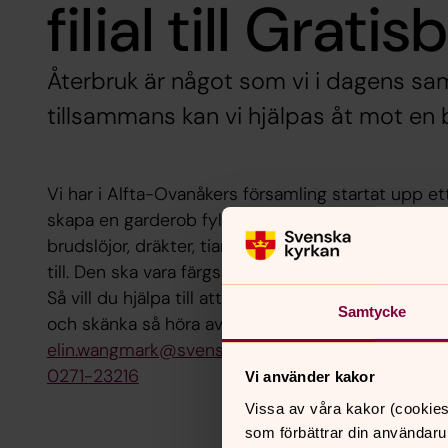
filial till Grati
Återbruk är något som vi i dagens sa
tillsammans kan vi hjälpas åt mot en b
Vi har i Alfta-Ovanåkers församling startat upp e
skapa en garderob fylld av studentmössor, balklän
brudslöjor, dräkter, tiaror, hattar och allt som hö
till. Den ska vara färgsprakande, lyxig – och framför
Så vill du hjälpa till att skapa denna ÅterbruksGa
Samtycke
och skänka så höra av er till Diakonin:
elin.wangmark@svenskakyrkan.se
0271-23216
Vi använder kakor
Vissa av våra kakor (cookies
som förbättrar din användaru