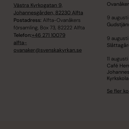
Ovanåker
Västra Kyrkogatan 9,
Johannesgården, 82230 Alfta
9 augusti
Postadress:
Alfta-Ovanåkers
Gudstjäns
församling, Box 73, 82222 Alfta
Telefon:
+46 271 10079
9 augusti
alfta-
Slåttagå
ovanaker@svenskakyrkan.se
11 augusti
Café Hem
Johannes
Kyrkskol
Se fler 