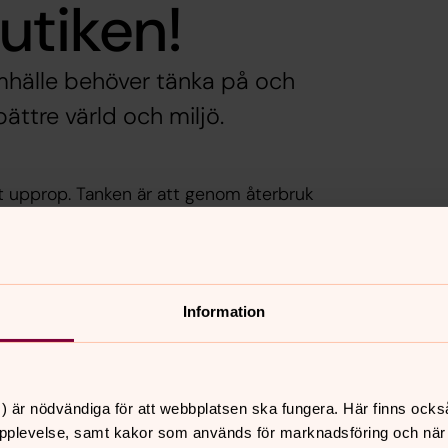
sbutiken!
mhälle behöver tänka på och
ättre värld och miljö.
tt upprop. Tanken är att genom återbruk
ningar, kostymer, bröllopsklänningar,
r studenten, bröllop, festen och examen
 allt gratis!
rderob och har något du vill bidra med
Information
) är nödvändiga för att webbplatsen ska fungera. Här finns ocks
pplevelse, samt kakor som används för marknadsföring och när vi