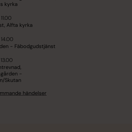
s kyrka
 11.00
t, Alfta kyrka
 14.00
rden - Fäbodgudstjänst
 13.00
trevnad,
gården -
an/Skutan
kommande händelser