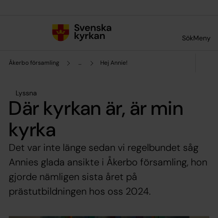
Till innehållet
Till undermeny
Sök
Meny
Åkerbo församling
...
Hej Annie!
Lyssna
Där kyrkan är, är min
kyrka
Det var inte länge sedan vi regelbundet såg
Annies glada ansikte i Åkerbo församling, hon
gjorde nämligen sista året på
prästutbildningen hos oss 2024.