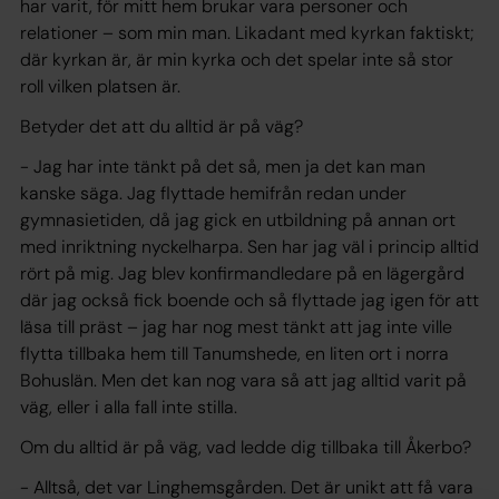
har varit, för mitt hem brukar vara personer och
relationer – som min man. Likadant med kyrkan faktiskt;
där kyrkan är, är min kyrka och det spelar inte så stor
roll vilken platsen är.
Betyder det att du alltid är på väg?
- Jag har inte tänkt på det så, men ja det kan man
kanske säga. Jag flyttade hemifrån redan under
gymnasietiden, då jag gick en utbildning på annan ort
med inriktning nyckelharpa. Sen har jag väl i princip alltid
rört på mig. Jag blev konfirmandledare på en lägergård
där jag också fick boende och så flyttade jag igen för att
läsa till präst – jag har nog mest tänkt att jag inte ville
flytta tillbaka hem till Tanumshede, en liten ort i norra
Bohuslän. Men det kan nog vara så att jag alltid varit på
väg, eller i alla fall inte stilla.
Om du alltid är på väg, vad ledde dig tillbaka till Åkerbo?
- Alltså, det var Linghemsgården. Det är unikt att få vara