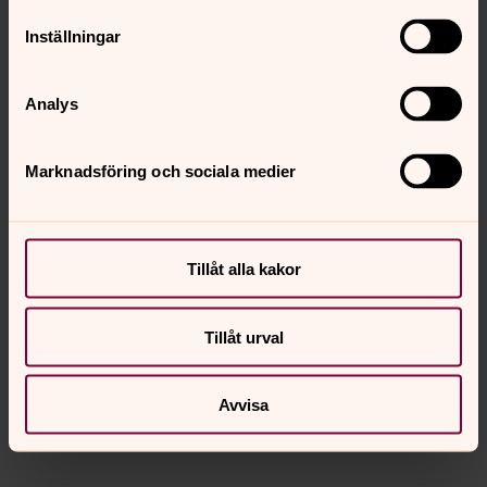
Inställningar
Analys
Marknadsföring och sociala medier
Annie Ejegren
Tillåt alla kakor
annie.ejegren@svenskakyrkan.se
E-post:
Tillåt urval
Intervjuer med anställda
Avvisa
Vill du lära känna vår personal? Här finns flera intervjuer.