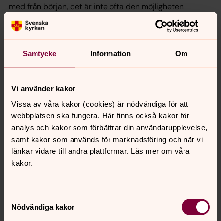
med från början, det är inte ofta den möjligheten
kommer. Här får jag vara med och bygga församling med
helt nya förutsättningar. Det är lite nytt för mig att vara i
en långsiktig process som det ju blir när man har en fast
tjänst. Det känns lite läskigt för mig som inte haft en fast
Samtycke
Information
Om
plats på det sättet. Jag skulle ju kunna stanna i
Linghemsgården tills jag skall gå i pension om jag vill…
Vi använder kakor
Men riktigt så långt fram tänker jag inte nu.
Vissa av våra kakor (cookies) är nödvändiga för att
Säg inte att du är på väg igen?
webbplatsen ska fungera. Här finns också kakor för
- Haha, nej nu skall jag stanna och vara kyrka!
analys och kakor som förbättrar din användarupplevelse,
samt kakor som används för marknadsföring och när vi
länkar vidare till andra plattformar. Läs mer om våra
kakor.
Samtyckesval
Nödvändiga kakor