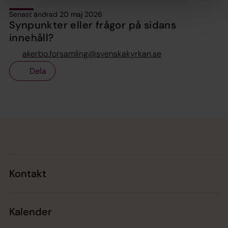
Senast ändrad 20 maj 2026
Synpunkter eller frågor på sidans
innehåll?
akerbo.forsamling@svenskakyrkan.se
Dela
Tillbaka till toppen
Tillbaka till innehållet
Kontakt
Kalender