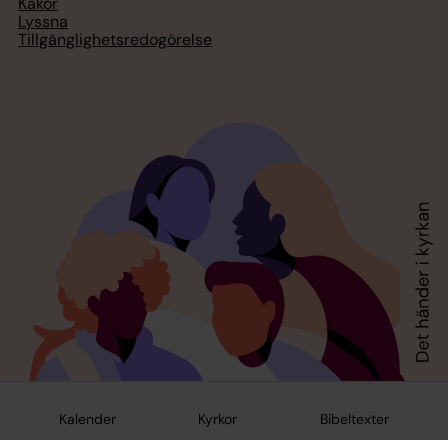
Kakor
Lyssna
Tillgänglighetsredogörelse
Kalender
Kyrkor
Bibeltexter