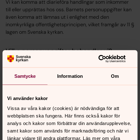
Vi kan komma att diarieföra handlingar som inkommer
till eller upprättas hos oss. Barnets personuppgifter kan
även komma att lämnas ut i enlighet med den
inomkyrkliga offentlighetsprincipen, vilket framgår av 11 §
lagen om Svenska kyrkan.
Vilka personuppgifter behandlar vi?
När du anmäler ditt barn till förskoleverksamheten
lämnar du också in personuppgifter om dig och ditt
barn till [Ange enhetens namn]. Detta görs vanligen på
Samtycke
Information
Om
en blankett eller annat formulär där du själv fyller i
personuppgifterna.
Vi använder kakor
För vårdnadshavare rör det sig vanligtvis om namn,
Vissa av våra kakor (cookies) är nödvändiga för att
personnummer, e-postadress, telefonnummer och
webbplatsen ska fungera. Här finns också kakor för
adress.
analys och kakor som förbättrar din användarupplevelse,
För andra närstående rör det sig vanligtvis om namn
samt kakor som används för marknadsföring och när vi
och telefonnummer.
länkar vidare till andra plattformar. Läs mer om våra