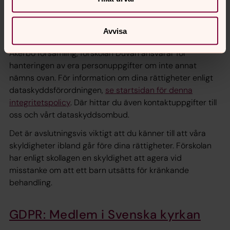
lämnats.
Avvisa
Vilka rättigheter har ni?
Åkerbo församling, förskolan Duvan ansvarar för
hanteringen av era personuppgifter om inte annat
nämns ovan. För information om dina rättigheter enligt
dataskyddsförordningen,
se startsidan för denna
integritetspolicy
. Där hittar du även kontaktuppgifter till
oss och vårt dataskyddsombud.
Det är avslutningsvis viktigt att du känner till att våra
skyldigheter ibland går före dina rättigheter. Förskolan
har enligt skollagen en skyldighet att agera vid
misstanke om att ett barn utsätts för kränkande
behandling.
GDPR: Medlem i Svenska kyrkan