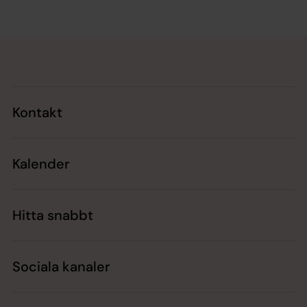
Tillbaka till toppen
Tillbaka till innehållet
Kontakt
Kalender
Hitta snabbt
Sociala kanaler