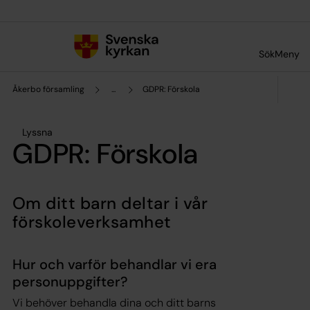
Till innehållet
Till undermeny
Sök
Meny
Åkerbo församling
...
GDPR: Förskola
Lyssna
GDPR: Förskola
Om ditt barn deltar i vår
förskoleverksamhet
Hur och varför behandlar vi era
personuppgifter?
Vi behöver behandla dina och ditt barns