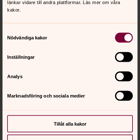
länkar vidare till andra plattformar. Läs mer om våra
kakor.
Tillbaka till toppen
Tillbaka till innehållet
Samtyckesval
Nödvändiga kakor
Kontakt
Inställningar
Kalender
Analys
Hitta snabbt
Marknadsföring och sociala medier
Sociala kanaler
Tillåt alla kakor