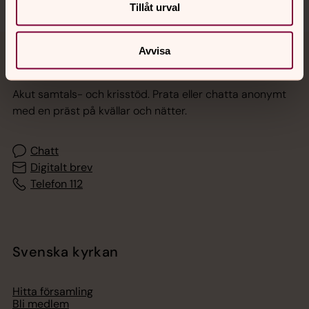
Tillåt urval
Avvisa
Jourhavande präst
Akut samtals- och krisstöd. Prata eller chatta anonymt
med en präst på kvällar och nätter.
Chatt
Digitalt brev
Telefon 112
Svenska kyrkan
Hitta församling
Bli medlem