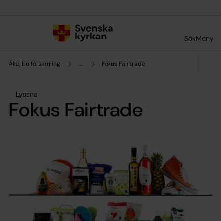
Till innehållet
Till undermeny
Sök
Meny
Åkerbo församling
...
Fokus Fairtrade
Lyssna
Fokus Fairtrade