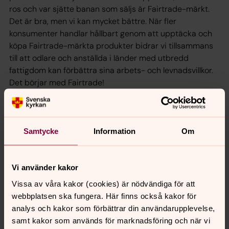
ros och var sjätte banan som säljs är Fairtrade-märkt.
Det är bra, men vi kan mycket bättre. När fler
konsumenter handlar hållbart genom att upptäcka och
köpa Fairtrade-märkta produkter bidrar vi tillsammans
till att odlare och anställda i länder med utbredd
fattigdom kan förbättra sina arbets- och levnadsvillkor.
Det börjar med Fairtrade!
Läs mer om Fairtrade och global rättvisa
Samtycke
Information
Om
Senast ändrad 22 augusti 2022
Synpunkter eller frågor på sidans
Vi använder kakor
innehåll?
Vissa av våra kakor (cookies) är nödvändiga för att
akerbo.forsamling@svenskakyrkan.se
webbplatsen ska fungera. Här finns också kakor för
Dela
analys och kakor som förbättrar din användarupplevelse,
samt kakor som används för marknadsföring och när vi