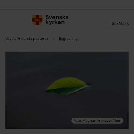
Till innehållet
Till undermeny
Sök
Meny
Västra Frölunda pastorat
Begravning