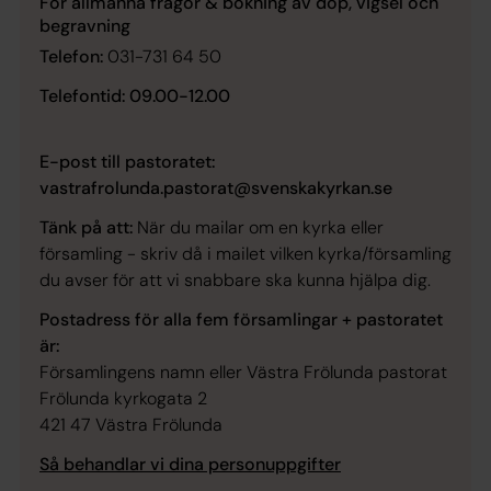
För allmänna frågor & bokning av dop, vigsel och
begravning
Telefon:
031-731 64 50
Telefontid: 09.00-12.00
E-post till pastoratet:
vastrafrolunda.pastorat@svenskakyrkan.se
Tänk på att:
När du mailar om en kyrka eller
församling - skriv då i mailet vilken kyrka/församling
du avser för att vi snabbare ska kunna hjälpa dig.
Postadress för alla fem församlingar + pastoratet
är:
Församlingens namn
eller Västra Frölunda pastorat
Frölunda kyrkogata 2
421 47 Västra Frölunda
Så behandlar vi dina personuppgifter