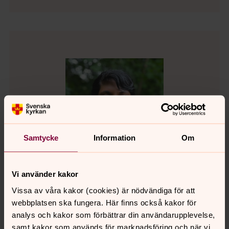
Samtycke
Information
Om
Vi använder kakor
Vissa av våra kakor (cookies) är nödvändiga för att
webbplatsen ska fungera. Här finns också kakor för
Maria Lif
analys och kakor som förbättrar din användarupplevelse,
Församlingsherde i Styrsö församling, Västra
samt kakor som används för marknadsföring och när vi