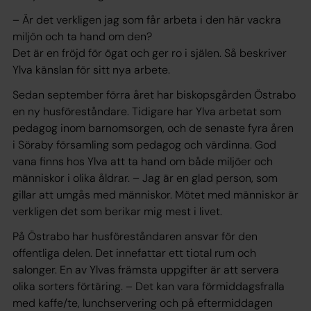
– Är det verkligen jag som får arbeta i den här vackra
miljön och ta hand om den?
Det är en fröjd för ögat och ger ro i själen. Så beskriver
Ylva känslan för sitt nya arbete.
Sedan september förra året har biskopsgården Östrabo
en ny husföreståndare. Tidigare har Ylva arbetat som
pedagog inom barnomsorgen, och de senaste fyra åren
i Söraby församling som pedagog och värdinna. God
vana finns hos Ylva att ta hand om både miljöer och
människor i olika åldrar. – Jag är en glad person, som
gillar att umgås med människor. Mötet med människor är
verkligen det som berikar mig mest i livet.
På Östrabo har husföreståndaren ansvar för den
offentliga delen. Det innefattar ett tiotal rum och
salonger. En av Ylvas främsta uppgifter är att servera
olika sorters förtäring. – Det kan vara förmiddagsfralla
med kaffe/te, lunchservering och på eftermiddagen