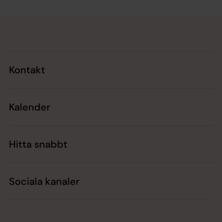
Tillbaka till toppen
Tillbaka till innehållet
Kontakt
Kalender
Hitta snabbt
Sociala kanaler