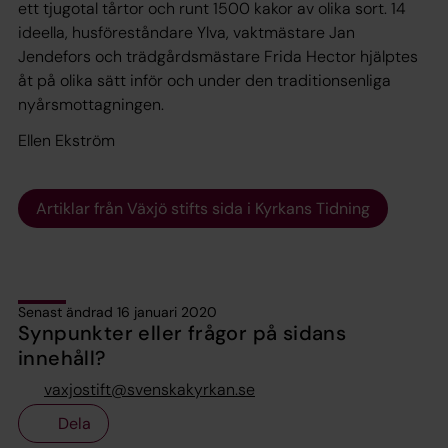
ett tjugotal tårtor och runt 1500 kakor av olika sort. 14
ideella, husföreståndare Ylva, vaktmästare Jan
Jendefors och trädgårdsmästare Frida Hector hjälptes
åt på olika sätt inför och under den traditionsenliga
nyårsmottagningen.
Ellen Ekström
Artiklar från Växjö stifts sida i Kyrkans Tidning
Senast ändrad 16 januari 2020
Synpunkter eller frågor på sidans
innehåll?
vaxjostift@svenskakyrkan.se
Dela