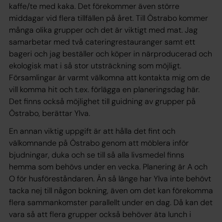
kaffe/te med kaka. Det förekommer även större
middagar vid flera tillfällen på året. Till Östrabo kommer
många olika grupper och det är viktigt med mat. Jag
samarbetar med två cateringrestauranger samt ett
bageri och jag beställer och köper in närproducerad och
ekologisk mat i så stor utsträckning som möjligt.
Församlingar är varmt välkomna att kontakta mig om de
vill komma hit och t.ex. förlägga en planeringsdag här.
Det finns också möjlighet till guidning av grupper på
Östrabo, berättar Ylva.
En annan viktig uppgift är att hålla det fint och
välkomnande på Östrabo genom att möblera inför
bjudningar, duka och se till så alla livsmedel finns
hemma som behövs under en vecka. Planering är A och
O för husföreståndaren. Än så länge har Ylva inte behövt
tacka nej till någon bokning, även om det kan förekomma
flera sammankomster parallellt under en dag. Då kan det
vara så att flera grupper också behöver äta lunch i