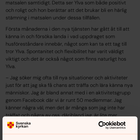
matsalen samtidigt. Detta ser Ylva som både positivt
och roligt och hon berättar att det brukar bli en härlig
stämning i matsalen under dessa tillfällen.
Första månaderna i den nya tjänsten har gått åt till att
känna in och försöka landa i vad uppdraget som
husföreståndare innebär, något som kan ta ett tag till
tror Ylva. Spontanitet och flexibilitet har varit väldigt
viktigt och det är också något som finns naturligt hos
Ylva.
– Jag söker mig ofta till nya situationer och aktiviteter
just för att jag ska få chans att träffa och lära känna nya
människor. Jag är bland annat med i en aktivitetsgrupp
genom Facebook där vi är runt 50 medlemmar. Jag
känner några väl, men det är många som jag inte har
träffat och några av oss, däribland jag, är lite mer
drivande. Det kan bjudas in till aktiviteter som till
exempel samtalspromenader, fika, filmkvällar, grillning
ute i naturen, båtturer och badminton mm. Man vet inte