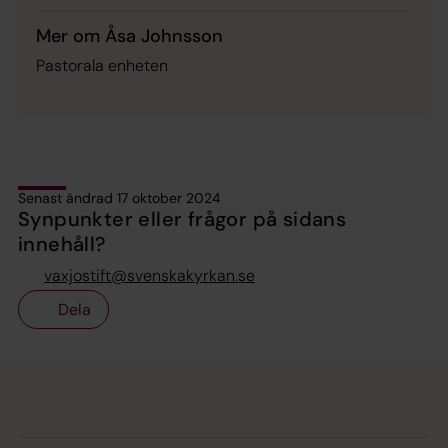
Mer om Åsa Johnsson
Pastorala enheten
Senast ändrad 17 oktober 2024
Synpunkter eller frågor på sidans
innehåll?
vaxjostift@svenskakyrkan.se
Dela
Tillbaka till toppen
Tillbaka till innehållet