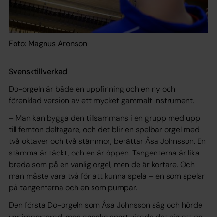
Foto: Magnus Aronson
Svensktillverkad
Do-orgeln är både en uppfinning och en ny och
förenklad version av ett mycket gammalt instrument.
– Man kan bygga den tillsammans i en grupp med upp
till femton deltagare, och det blir en spelbar orgel med
två oktaver och två stämmor, berättar Åsa Johnsson. En
stämma är täckt, och en är öppen. Tangenterna är lika
breda som på en vanlig orgel, men de är kortare. Och
man måste vara två för att kunna spela – en som spelar
på tangenterna och en som pumpar.
Den första Do-orgeln som Åsa Johnsson såg och hörde
var importerad, men ganska snart visade det sig att en