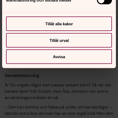
Marknadsföring och sociala medier
Tillåt alla kakor
Tillåt urval
Avvisa
Foto: Åsa Johnsson
Samarbetsövning
Är Do-orgeln något som passar enbart barn? Så var det
kanske tänkt från början, men Åsa Johnsson ser större
användningsområden än så:
– Den kan komma och hälsa på under ett barnkörläger –
det blir extra bra om man har en stor orgel intill. Men den