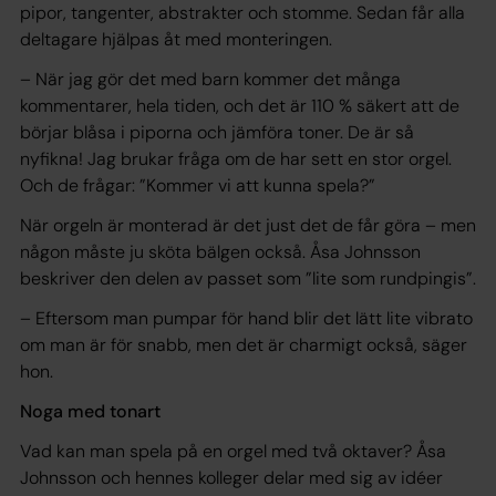
pipor, tangenter, abstrakter och stomme. Sedan får alla
deltagare hjälpas åt med monteringen.
– När jag gör det med barn kommer det många
kommentarer, hela tiden, och det är 110 % säkert att de
börjar blåsa i piporna och jämföra toner. De är så
nyfikna! Jag brukar fråga om de har sett en stor orgel.
Och de frågar: ”Kommer vi att kunna spela?”
När orgeln är monterad är det just det de får göra – men
någon måste ju sköta bälgen också. Åsa Johnsson
beskriver den delen av passet som ”lite som rundpingis”.
– Eftersom man pumpar för hand blir det lätt lite vibrato
om man är för snabb, men det är charmigt också, säger
hon.
Noga med tonart
Vad kan man spela på en orgel med två oktaver? Åsa
Johnsson och hennes kolleger delar med sig av idéer