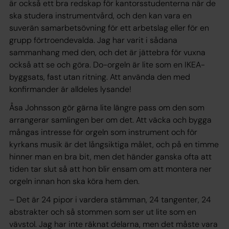
är också ett bra redskap för kantorsstudenterna när de
ska studera instrumentvård, och den kan vara en
suverän samarbetsövning för ett arbetslag eller för en
grupp förtroendevalda. Jag har varit i sådana
sammanhang med den, och det är jättebra för vuxna
också att se och göra. Do-orgeln är lite som en IKEA-
byggsats, fast utan ritning. Att använda den med
konfirmander är alldeles lysande!
Åsa Johnsson gör gärna lite längre pass om den som
arrangerar samlingen ber om det. Att väcka och bygga
mångas intresse för orgeln som instrument och för
kyrkans musik är det långsiktiga målet, och på en timme
hinner man en bra bit, men det händer ganska ofta att
tiden tar slut så att hon blir ensam om att montera ner
orgeln innan hon ska köra hem den.
– Det är 24 pipor i vardera stämman, 24 tangenter, 24
abstrakter och så stommen som ser ut lite som en
vävstol. Jag har inte räknat delarna, men det måste vara