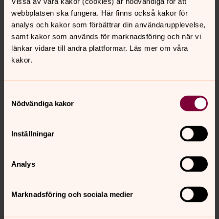
Vissa av våra kakor (cookies) är nödvändiga för att
Bild 
webbplatsen ska fungera. Här finns också kakor för
analys och kakor som förbättrar din användarupplevelse,
samt kakor som används för marknadsföring och när vi
länkar vidare till andra plattformar. Läs mer om våra
kakor.
Bild 1 av 2
Samtyckesval
Öppna bildspel
Nödvändiga kakor
Inställningar
Anmälan Fortbildningsveckan
Analys
2025
Till anmälan
Marknadsföring och sociala medier