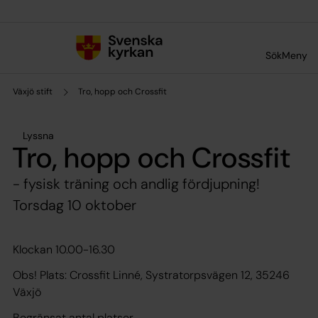
Till innehållet
Till undermeny
Sök
Meny
Växjö stift
Tro, hopp och Crossfit
Lyssna
Tro, hopp och Crossfit
- fysisk träning och andlig fördjupning!
Torsdag 10 oktober
Klockan 10.00-16.30
Obs! Plats: Crossfit Linné, Systratorpsvägen 12, 35246
Växjö
Begränsat antal platser.