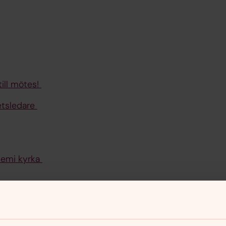
till mötes!
betsledare
niemi kyrka