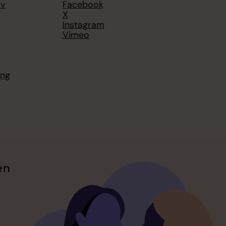
av
Facebook
X
Instagram
Vimeo
ing
en