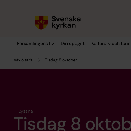
Till innehållet
Till undermeny
Församlingens liv
Din uppgift
Kulturarv och turi
Växjö stift
Tisdag 8 oktober
Lyssna
Tisdag 8 okto