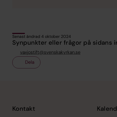
Senast ändrad 4 oktober 2024
Synpunkter eller frågor på sidans i
vaxjostift@svenskakyrkan.se
Dela
Tillbaka till toppen
Tillbaka till innehållet
Kontakt
Kalend