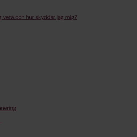
g veta och hur skyddar jag mig?
anering
?