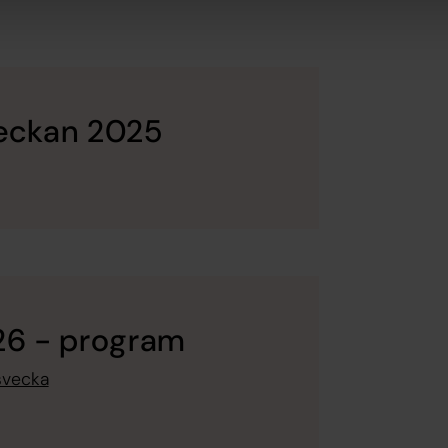
veckan 2025
26 - program
gsvecka