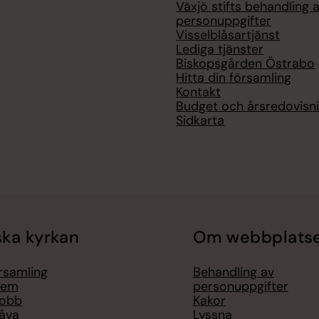
Växjö stifts behandling 
personuppgifter
Visselblåsartjänst
Lediga tjänster
Biskopsgården Östrabo
Hitta din församling
Kontakt
Budget och årsredovisn
Sidkarta
ka kyrkan
Om webbplats
örsamling
Behandling av
lem
personuppgifter
jobb
Kakor
åva
Lyssna