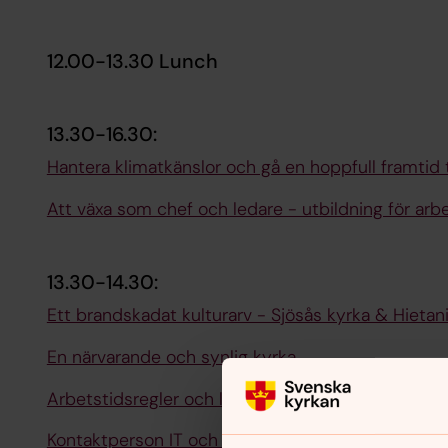
12.00-13.30 Lunch
13.30-16.30:
Hantera klimatkänslor och gå en hoppfull framtid 
Att växa som chef och ledare - utbildning för ar
13.30-14.30:
Ett brandskadat kulturarv - Sjösås kyrka & Hieta
En närvarande och synlig kyrka
Arbetstidsregler och lägerbilagan
Kontaktperson IT och behörighetsadministratör