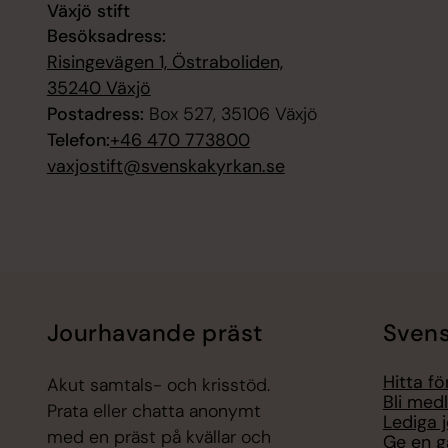
Växjö stift
Besöksadress:
Risingevägen 1, Östraboliden,
35240 Växjö
Postadress:
Box 527, 35106 Växjö
Telefon:
+46 470 773800
vaxjostift@svenskakyrkan.se
Jourhavande präst
Svens
Hitta f
Akut samtals- och krisstöd.
Bli med
Prata eller chatta anonymt
Lediga 
med en präst på kvällar och
Ge en g