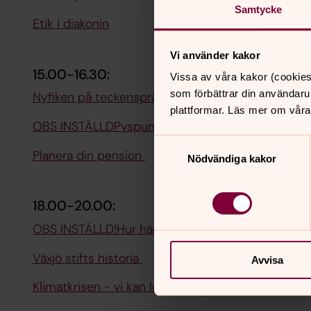
Samtycke
Etik i diakonin
Vi använder kakor
15.00-16.30:
Vissa av våra kakor (cookies
som förbättrar din användaru
Nyfiken på teckenspråk?!
plattformar. Läs mer om våra
OBS INSTÄLLDPyspunka
Samtyckesval
Planera din pension
Nödvändiga kakor
18.00-20.00:
OBS INSTÄLLD!Hur hänger Svenska kyrkan ihop?
Växjö stifts historia
Avvisa
Klimatkrisen - vi kan lösa den!