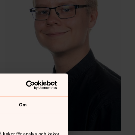
Om
å kakor för analys och kakor