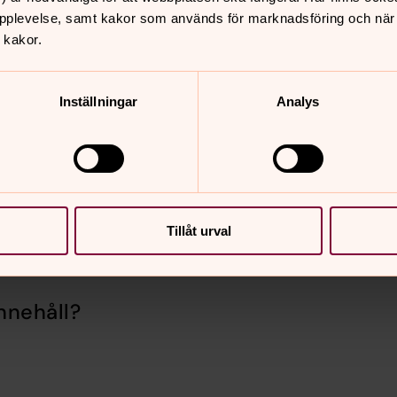
pplevelse, samt kakor som används för marknadsföring och när vi
 kakor.
veckan 2025
Inställningar
Analys
Tillåt urval
nnehåll?