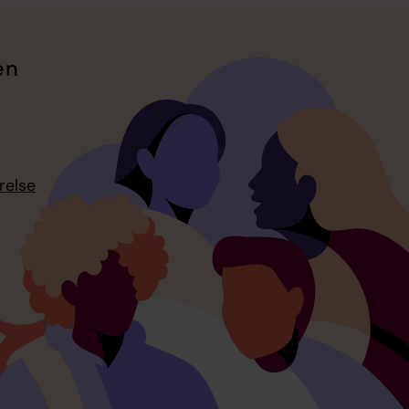
en
relse