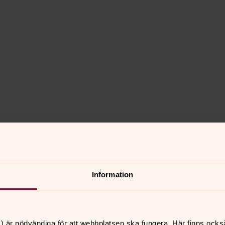
Information
) är nödvändiga för att webbplatsen ska fungera. Här finns ocks