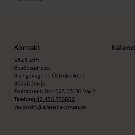
Tillbaka till toppen
Tillbaka till innehållet
Kontakt
Kalend
Växjö stift
Besöksadress:
Risingevägen 1, Östraboliden,
35240 Växjö
Postadress:
Box 527, 35106 Växjö
Telefon:
+46 470 773800
vaxjostift@svenskakyrkan.se