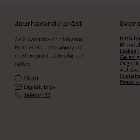
Jourhavande präst
Svens
Hitta f
Akut samtals- och krisstöd.
Bli med
Prata eller chatta anonymt
Lediga 
med en präst på kvällar och
Ge en g
Organis
nätter.
Act Sve
Svenska
Chatt
Press – 
Digitalt brev
Telefon 112