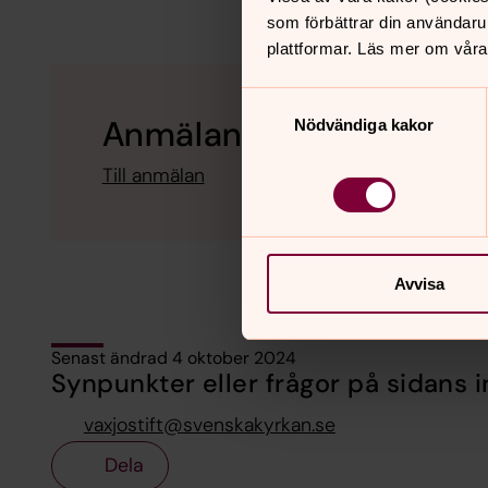
som förbättrar din användaru
plattformar. Läs mer om våra
Samtyckesval
Anmälan Fortbildnings
Nödvändiga kakor
Till anmälan
Avvisa
Senast ändrad 4 oktober 2024
Synpunkter eller frågor på sidans i
vaxjostift@svenskakyrkan.se
Dela