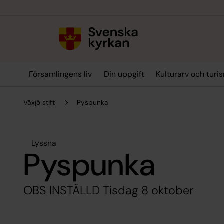
Till innehållet
Till undermeny
Församlingens liv
Din uppgift
Kulturarv och turi
Växjö stift
Pyspunka
Lyssna
Pyspunka
OBS INSTÄLLD Tisdag 8 oktober