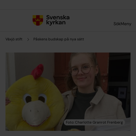
Till innehållet
Till undermeny
Sök
Meny
Växjö stift
Påskens budskap på nya sätt