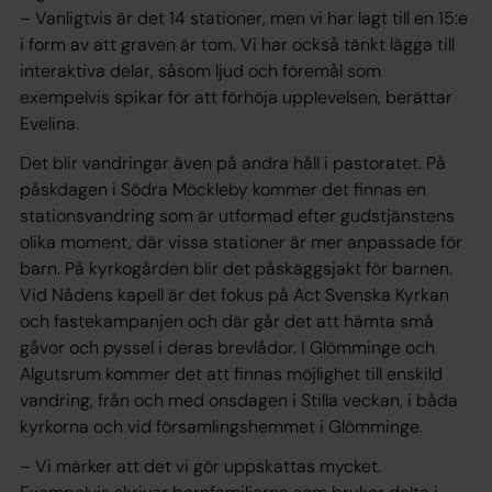
– Vanligtvis är det 14 stationer, men vi har lagt till en 15:e
i form av att graven är tom. Vi har också tänkt lägga till
interaktiva delar, såsom ljud och föremål som
exempelvis spikar för att förhöja upplevelsen, berättar
Evelina.
Det blir vandringar även på andra håll i pastoratet. På
påskdagen i Södra Möckleby kommer det finnas en
stationsvandring som är utformad efter gudstjänstens
olika moment, där vissa stationer är mer anpassade för
barn. På kyrkogården blir det påskäggsjakt för barnen.
Vid Nådens kapell är det fokus på Act Svenska Kyrkan
och fastekampanjen och där går det att hämta små
gåvor och pyssel i deras brevlådor. I Glömminge och
Algutsrum kommer det att finnas möjlighet till enskild
vandring, från och med onsdagen i Stilla veckan, i båda
kyrkorna och vid församlingshemmet i Glömminge.
– Vi märker att det vi gör uppskattas mycket.