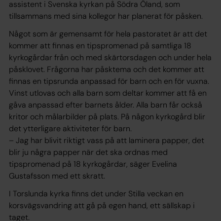
assistent i Svenska kyrkan på Södra Öland, som
tillsammans med sina kollegor har planerat för påsken.
Något som är gemensamt för hela pastoratet är att det
kommer att finnas en tipspromenad på samtliga 18
kyrkogårdar från och med skärtorsdagen och under hela
påsklovet. Frågorna har påsktema och det kommer att
finnas en tipsrunda anpassad för barn och en för vuxna.
Vinst utlovas och alla barn som deltar kommer att få en
gåva anpassad efter barnets ålder. Alla barn får också
kritor och målarbilder på plats. På någon kyrkogård blir
det ytterligare aktiviteter för barn.
– Jag har blivit riktigt vass på att laminera papper, det
blir ju några papper när det ska ordnas med
tipspromenad på 18 kyrkogårdar, säger Evelina
Gustafsson med ett skratt.
I Torslunda kyrka finns det under Stilla veckan en
korsvägsvandring att gå på egen hand, ett sällskap i
taget.