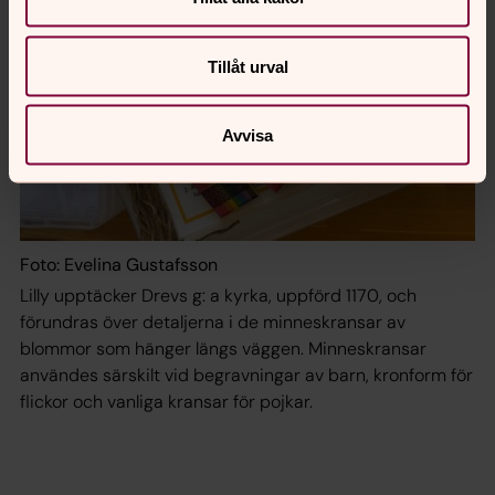
Tillåt urval
Avvisa
Foto: Evelina Gustafsson
Lilly upptäcker Drevs g: a kyrka, uppförd 1170, och
förundras över detaljerna i de minneskransar av
blommor som hänger längs väggen. Minneskransar
användes särskilt vid begravningar av barn, kronform för
flickor och vanliga kransar för pojkar.