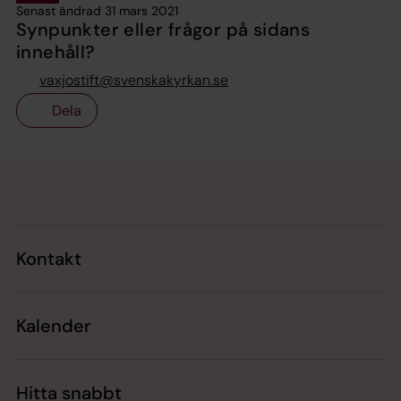
Senast ändrad 31 mars 2021
Synpunkter eller frågor på sidans
innehåll?
vaxjostift@svenskakyrkan.se
Dela
Tillbaka till toppen
Tillbaka till innehållet
Kontakt
Kalender
Hitta snabbt