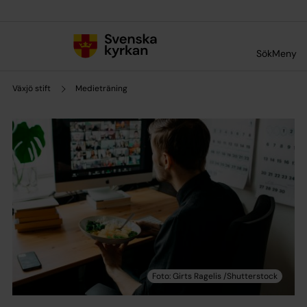
Till innehållet
Till undermeny
Sök
Meny
Växjö stift
Medieträning