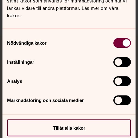
samt kakor som används för marknadsföring och när vi
länkar vidare till andra plattformar. Läs mer om våra
vaxjostift@svenskakyrkan.se
kakor.
Dela
Samtyckesval
Tillbaka till toppen
Tillbaka till innehållet
Nödvändiga kakor
Inställningar
Kontakt
Analys
Kalender
Marknadsföring och sociala medier
Hitta snabbt
Tillåt alla kakor