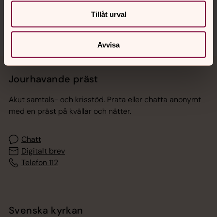
Sociala kanaler
Tillåt urval
Avvisa
Jourhavande präst
Akut samtals- och krisstöd. Prata eller chatta anonymt
med en präst på kvällar och nätter.
Chatt
Digitalt brev
Telefon 112
Svenska kyrkan