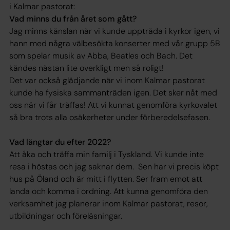
i Kalmar pastorat:
Vad minns du från året som gått?
Jag minns känslan när vi kunde uppträda i kyrkor igen, vi
hann med några välbesökta konserter med vår grupp 5B
som spelar musik av Abba, Beatles och Bach. Det
kändes nästan lite overkligt men så roligt!
Det var också glädjande när vi inom Kalmar pastorat
kunde ha fysiska sammanträden igen. Det sker nåt med
oss när vi får träffas! Att vi kunnat genomföra kyrkovalet
så bra trots alla osäkerheter under förberedelsefasen.
Vad längtar du efter 2022?
Att åka och träffa min familj i Tyskland. Vi kunde inte
resa i höstas och jag saknar dem. Sen har vi precis köpt
hus på Öland och är mitt i flytten. Ser fram emot att
landa och komma i ordning. Att kunna genomföra den
verksamhet jag planerar inom Kalmar pastorat, resor,
utbildningar och föreläsningar.