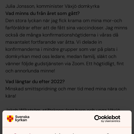
Julia Jonsson, komminister Växjö domkyrka
Vad minns du från året som gått?
Den stora lyckan när jag fick krama om mina mor-och
farföräldrar efter att de fått sina vaccindoser. Jag minns
också de många konfirmationshögtiderna i våras då
maxantalet fortfarande var åtta. Vi delade in
konfirmanderna i mindre grupper som var på plats i
domkyrkan med oss ledare, medan familj, släkt och
vänner följde gudstjänsten via Zoom. Ett högtidligt, fint
och annorlunda minne!
Vad längtar du efter 2022?
Minskad smittspridning och mer tid med mina nära och
kära!
Jakob Wikström, stiftskonsulent barn och unga Växjö
stiftstkansli
Vad minns du från året som gått?
Mitt bästa minne från 2021 är Svenska Kyrkans Ungas