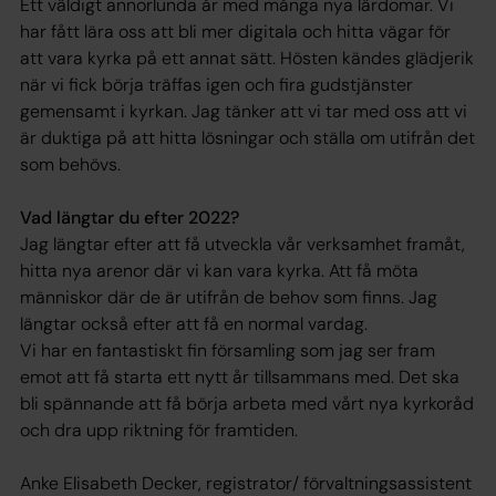
Ett väldigt annorlunda år med många nya lärdomar. Vi
har fått lära oss att bli mer digitala och hitta vägar för
att vara kyrka på ett annat sätt. Hösten kändes glädjerik
när vi fick börja träffas igen och fira gudstjänster
gemensamt i kyrkan. Jag tänker att vi tar med oss att vi
är duktiga på att hitta lösningar och ställa om utifrån det
som behövs.
Vad längtar du efter 2022?
Jag längtar efter att få utveckla vår verksamhet framåt,
hitta nya arenor där vi kan vara kyrka. Att få möta
människor där de är utifrån de behov som finns. Jag
längtar också efter att få en normal vardag.
Vi har en fantastiskt fin församling som jag ser fram
emot att få starta ett nytt år tillsammans med. Det ska
bli spännande att få börja arbeta med vårt nya kyrkoråd
och dra upp riktning för framtiden.
Anke Elisabeth Decker, registrator/ förvaltningsassistent