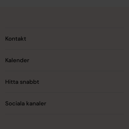
Tillbaka till toppen
Tillbaka till innehållet
Kontakt
Kalender
Hitta snabbt
Sociala kanaler