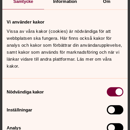
Samtycke
Information
Om
minior och juniorlägret på Tallnäs. Så roligt att äntligen
kunna arrangera läger igen!
Vi använder kakor
Vad längtar du efter 2022?
Vissa av våra kakor (cookies) är nödvändiga för att
Jag hoppas att pandemin håller sig borta och att 2022
webbplatsen ska fungera. Här finns också kakor för
blir ett år fyllt med mötesplatser för barn och unga med
analys och kakor som förbättrar din användarupplevelse,
till exempel Svenska Kyrkans Ungas riksårsmöte i
samt kakor som används för marknadsföring och när vi
Jönköping, Ledarutbildningshelger, vintermöte och resan
länkar vidare till andra plattformar. Läs mer om våra
till Tyskland med biskop Fredrik och en massa
kakor.
ungdomar från stiftet.
Samtyckesval
Nödvändiga kakor
Inställningar
Analys