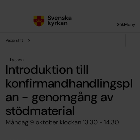
Till innehållet
Till undermeny
Sök
Meny
Växjö stift
Lyssna
Introduktion till
konfirmandhandlingspl
an - genomgång av
stödmaterial
Måndag 9 oktober klockan 13.30 - 14.30