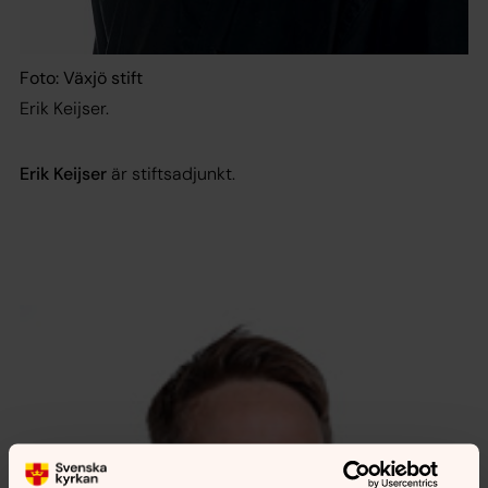
Foto: Växjö stift
Erik Keijser.
Erik Keijser
är stiftsadjunkt.