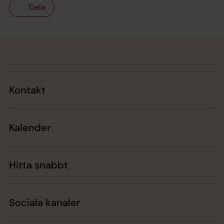
Dela
Tillbaka till toppen
Tillbaka till innehållet
Kontakt
Kalender
Hitta snabbt
Sociala kanaler