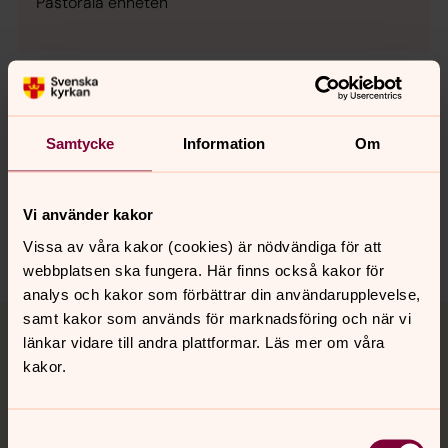
Pastorala enheten
Senast ändrad 17 februari 2023
Samtycke
Information
Om
Synpunkter eller frågor på sidans
innehåll?
vaxjostift@svenskakyrkan.se
Vi använder kakor
Dela
Vissa av våra kakor (cookies) är nödvändiga för att
webbplatsen ska fungera. Här finns också kakor för
analys och kakor som förbättrar din användarupplevelse,
Tillbaka till toppen
Tillbaka till innehållet
samt kakor som används för marknadsföring och när vi
länkar vidare till andra plattformar. Läs mer om våra
kakor.
Kontakt
Samtyckesval