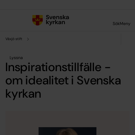
Till innehållet
Till undermeny
Sök
Meny
Växjö stift
Lyssna
Inspirationstillfälle -
om idealitet i Svenska
kyrkan