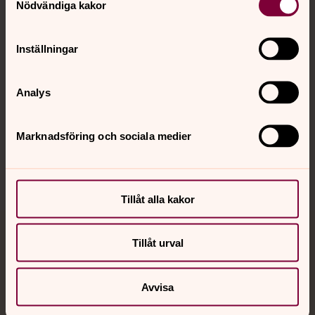
Nödvändiga kakor
Kalender
Inställningar
Hitta snabbt
Analys
Sociala kanaler
Marknadsföring och sociala medier
Tillåt alla kakor
Jourhavande präst
Tillåt urval
Akut samtals- och krisstöd. Prata eller chatta anonymt
Avvisa
med en präst på kvällar och nätter.