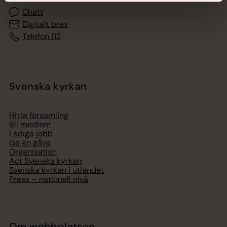
Chatt
Digitalt brev
Telefon 112
Svenska kyrkan
Hitta församling
Bli medlem
Lediga jobb
Ge en gåva
Organisation
Act Svenska kyrkan
Svenska kyrkan i utlandet
Press – nationell nivå
Om webbplatsen